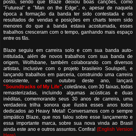
posto, sendo que Blaze deixou boas canções, como
"Futureal" e "Man on the Edge", e, apesar de naquela
época a formação da banda ter sido contestada e os
resultados de vendas e posições em charts terem sido
menores do que a banda estava acostumada, esses
trabalhos cresceram com o tempo, ganhando mais espaço
entre os fãs.
Blaze seguiu em carreira solo e com sua banda auto-
intitulada, além de novos trabalhos com sua banda de
origem, Wolfsbane, também colaborando com diversos
artistas, inclusive com o projeto brasileiro Soulspell, e
lançando trabalhos em parceria, construindo uma carreira
consistente, e em outubro deste ano, lançará
"Soundtracks of My Life"
, coletânea, com 30 faixas, todas
remasterizadas, incluindo algumas acústicas e duas
inéditas, comemorando seus 30 anos de carreira, uma
verdadeira trilha sonora que ilustra esses anos todos
dedicados ao Heavy Metal! Conversamos com o sempre
simpático Blaze, que nos falou sobre esse lançamento e
essa importante marca, sobre sua nova vinda ao Brasil
ainda este ano e outros assuntos. Confira!
(English Version
Here).