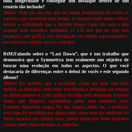
uma longevidade e conseguir um destaque dentro de um
cenário tão inchado?
Milton: Hoje em dia tem que ser muito profissional em todos os
aspectos que envolvem uma banda, as pessoas estão muito críticas
devido a visibilidade que a internet trouxe como um todo e não
aceitam mais trabalhos medianos. O CD tem que ter uma boa
produção, arte gráfica, boa divulgação nas mídias especializadas e
por fim boas músicas que é o principal.
RtM:Falando sobre o “Last Dawn”, que é um trabalho que
demonstra que o Symmetrya tem realmente um objetivo de
buscar uma evolução em todos os aspectos. O que você
destacaria de diferenças entre o debut de vocês e este segundo
álbum?
Milton: Eu acredito que a produção como um todo está bem
melhor, as melodias estão mais trabalhadas e pensadas em relação
ao álbum anterior e a arte gráfica foi feit
a
pelo renomado Gustavo
Sazes, que dispensa comentários pelos seus trabalhos com:
Kamelot, Manowar, Angra, Dr. Sin, James Labrie, etc., e inclusive
essa capa foi escolhida por alguns sites como uma das melhores do
M
etal nacional nos últimos anos, por
é
m penso que ainda podemos
evoluir muito mais em todos os aspectos.