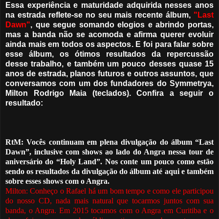
Essa experiência e maturidade adquirida nesses anos
na estrada reflete-se no seu mais recente álbum,
"Last
Dawn"
, que segue somando elogios e abrindo portas,
mas a banda não se acomoda e afirma querer evoluir
ainda mais em todos os aspectos. E foi para falar sobre
esse álbum, os ótimos resultados da repercussão
desse trabalho, e também um pouco desses quase 15
anos de estrada, planos futuros e outros assuntos, que
conversamos com um dos fundadores do Symmetrya,
Milton Rodrigo Maia (teclados). Confira a seguir o
resultado:
RtM: Vocês continuam em plena divulgação do álbum “Last
Dawn”, inclusive com shows ao lado do Angra nessa tour de
aniversário do “Holy Land”.
Nos conte um pouco como
estão
sendo os resultados da divulgação do álbum até aqui e também
sobre esses shows com o Angra.
Milton: Conheço o Rafael há um bom tempo e como ele participou
do nosso CD, nada mais natural que tocarmos juntos com sua
banda, o Angra. Em 2015 tocamos com o Angra em Curitiba e o