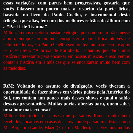
essas variações, com partes bem progressivas, gostaria que
vocês falassem um pouco mais a respeito da parte lírica,
baseada no livro do Paulo Coelho, e instrumental desta
trilogia, que aliás, tem um dos melhores refrãos do álbum com
a “Past Life Trauma”
.
Milton: Temos recebido bastante elogios pelos nossos refrãos nesse
álbum, Sempre procuramos enriquecer a parte lírica através de
leitura de livros, e o Paulo Coelho sempre fez muito sucesso, e após
ler o seu livro “A bruxa de Portobello” achamos que daria uma
história interessante para encaixar em nossas músicas, e resolvemos
contar a história em 3 músicas que se encaixaram muito bem com
as melodias.
RtM: V
oltando ao assunto de divulgação, vocês tiveram a
oportunidade de fazer shows em vários países pela América do
Sul, nos contem um pouco mais desses shows e qual o saldo
dessas apresentações. Muitas portas abertas para, quem sabe,
uma tour mais extensa?
Milton: Em todos os países que passamos fomos muito bem
recebidos, tocamos em casas de shows onde passaram artistas como
Mr. Big, Jorn Lande, Blaze (Ex Iron Maiden), etc. Fizemos muitas