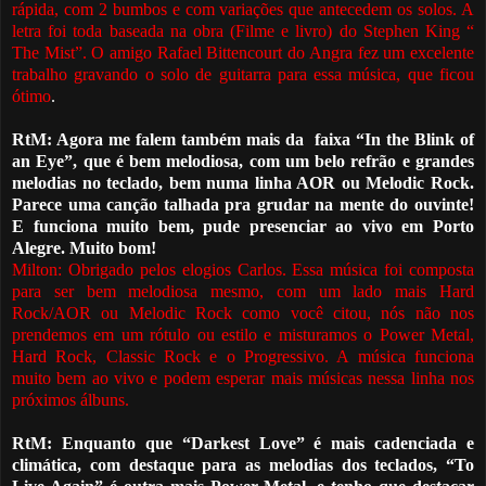
rápida, com 2 bumbos e com variações que antecedem os solos. A
letra foi toda baseada na obra (Filme e livro) do Stephen King “
The Mist”. O amigo Rafael Bittencourt do Angra fez um excelente
trabalho gravando o solo de guitarra para essa música, que ficou
ótimo
.
RtM: Agora me falem também mais da
faixa “In the Blink of
an Eye”, que é bem melodiosa, com um belo refrão e grandes
melodias no teclado, bem numa linha AOR ou Melodic Rock.
Parece uma canção talhada pra grudar na mente do ouvinte!
E funciona muito bem, pude presenciar ao vivo em Porto
Alegre. Muito bom!
Milton: Obrigado pelos elogios Carlos. Essa música foi composta
para ser bem melodiosa mesmo, com um lado mais Hard
Rock/AOR ou Melodic Rock como você citou, nós não nos
prendemos em um r
ó
tulo ou estilo e misturamos o Power Metal,
Hard Rock, Classic Rock e o Progressivo. A música funciona
muito bem ao vivo e podem esperar mais músicas nessa linha nos
próximos álbuns.
RtM:
Enquanto que “Darkest Love” é mais cadenciada e
climática, com destaque para as melodias dos teclados, “To