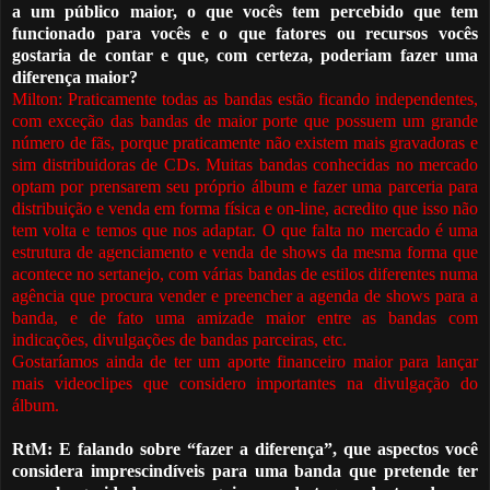
a um público maior, o que vocês tem percebido que tem
funcionado para vocês e o que fat
o
res ou recursos vocês
gostaria de contar e que, com certeza, poderiam fazer uma
diferença maior?
Milton: Praticamente todas as bandas estão ficando independentes,
com exceção das bandas de maior porte que possuem um grande
número de fãs, porque praticamente não existem mais gravadoras e
sim distribuidoras de CDs. Muitas bandas conhecidas no mercado
optam por prensarem seu próprio álbum e fazer uma parceria para
distribuição e venda em forma física e on
-
line, acredito que isso não
tem volta e temos que nos adaptar. O que falta no mercado
é
uma
estrutura de agenciamento e venda de shows da mesma forma que
acontece no sertanejo, com várias bandas de estilos diferentes numa
ag
ê
ncia que procura vender e preencher a agenda de shows para a
banda, e de fato uma amizade maior entre as bandas com
indicações, divulgações de bandas parceiras, etc.
Gostaríamos ainda de ter um aporte financeiro maior para lançar
mais videoclipes que considero importantes na divulgação do
álbum.
RtM: E falando sobre “fazer a diferença”, que aspectos você
considera imprescindíveis para uma banda que pretende ter