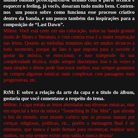
esquecer o feeling, já vocês, dosaram tudo muito bem. Contem-
nos
um pouco sobre como funciona esse processo criativo
dentro da banda, e um pouco também das inspirações para a
composição de “Last Dawn”.
Milton: Você está certo em sua colocação, todos na banda gostam
muito de filmes e literatura, e com certeza essa
é
a maior inspiração
nas letras.
Quanto a
s melodias tentamos não ser muitos técnicos a
todo momento, porque de fato o que importa para o ouvinte
é
gostar da música, se emocionar, e isso independe da sua
complexidade técnica, então sempre discutimos isso e
à
s vezes o
mais simples e direto pode funcionar melhor, mas sempre gostamos
de compor algumas músicas mais complexas com passagens mais
progressivas, etc.
RtM: E sobre a relação da arte da capa e o título do álbum,
gostaria que você comentasse a respeito do tema.
Milton: A capa retrata as letras abordadas nas diversas músicas, mas
em especial a letra da música "Something In The Mist", que aborda
o fim do mundo, esse mundo caótico que as pessoas matam por
crenças religiosas, pol
í
ticas, etc., por
é
m a mensagem final
é
de
otimismo, que nunca
é
tarde demais para recomeçar, realizar seus
sonhos, ou seja sempre existe uma saída e nunca desista!