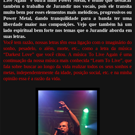
Live Again” é outra mais Power Metal, e tenho que destacar
também o trabalho de Jurandir nos vocais, pois ele transita
muito bem por esses elementos mais melódicos, progressivos ou
Power Metal, dando tranq
u
ilidade para a banda ter uma
liberdade maior nas composições. Vejo que também há um
lado espiritual bem forte nos temas que o Jurandir aborda em
suas letras.
Você tem razão, nossas letras têm essa ligação com o imaginário do
sonho, pesadelo, o além, morte, etc., como a letra da música
“Darkest Love” que você citou. A música To Live Again
é
uma
continuação da nossa música mais conhecida “Learn To Live”, que
fala sobre buscar ao longo da vida realizar todos os seus sonhos e
metas, independentemente da idade, posição social, etc. e na minha
opinião essa
é
a razão da vida.