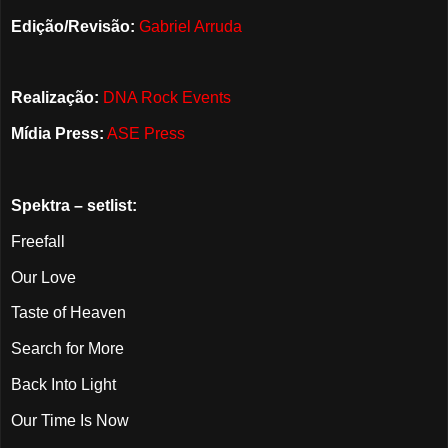
Edição/Revisão:
Gabriel Arruda
Realização:
DNA Rock Events
Mídia Press:
ASE Press
Spektra – setlist:
Freefall
Our Love
Taste of Heaven
Search for More
Back Into Light
Our Time Is Now