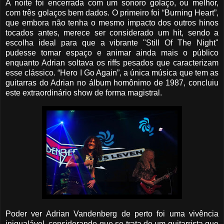
A noite foi encerrada com um sonoro golaço, ou melhor,
com três golaços bem dados. O primeiro foi “Burning Heart”,
que embora não tenha o mesmo impacto dos outros hinos
tocados antes, merece ser considerado um hit, sendo a
escolha ideal para que a vibrante "Still Of The Night"
pudesse tomar espaço e animar ainda mais o público
enquanto Adrian soltava os riffs pesados que caracterizam
esse clássico. “Hero I Go Again”, a única música que tem as
guitarras do Adrian no álbum homônimo de 1987, concluiu
este extraordinário show de forma magistral.
Poder ver Adrian Vandenberg de perto foi uma vivência
inigualável, considerando que se trata de um guitarrista que