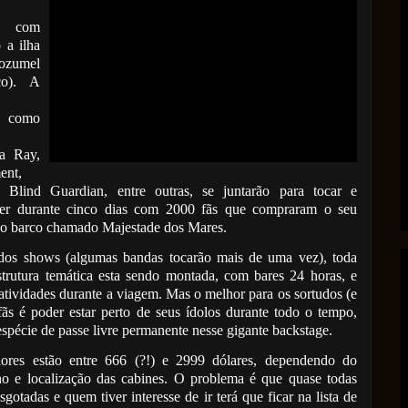
) com
 a ilha
zumel
co). A
s como
 Ray,
ent,
 Blind Guardian, entre outras, se juntarão para tocar e
er durante cinco dias com 2000 fãs que compraram o seu
no barco chamado Majestade dos Mares.
os shows (algumas bandas tocarão mais de uma vez), toda
trutura temática esta sendo montada, com bares 24 horas, e
 atividades durante a viagem. Mas o melhor para os sortudos (e
 fãs é poder estar perto de seus ídolos durante todo o tempo,
spécie de passe livre permanente nesse gigante backstage.
ores estão entre 666 (?!) e 2999 dólares, dependendo do
o e localização das cabines. O problema é que quase todas
sgotadas e quem tiver interesse de ir terá que ficar na lista de