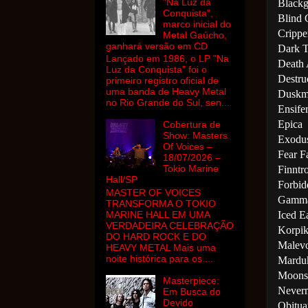
"Na Luz da
Blackg
Conquista",
Blind 
marco inicial do
Crippe
Metal Gaúcho,
ganhará versão em CD
Dark T
Lançado em 1986, o LP "Na
Death 
Luz da Conquista" foi o
Destru
primeiro registro oficial de
uma banda de Heavy Metal
Duskm
no Rio Grande do Sul, sen...
Ensife
Epica
Cobertura de
Show: Masters
Exodu
Of Voices –
Fear F
18/07/2026 –
Tokio Marine
Finntro
Hall/SP
Forbid
MASTER OF VOICES
Gamm
TRANSFORMA O TOKIO
Iced E
MARINE HALL EM UMA
VERDADEIRA CELEBRAÇÃO
Korpik
DO HARD ROCK E DO
Malevo
HEAVY METAL Mais uma
noite histórica para os ...
Mardu
Moons
Masterpiece:
Never
Em Busca do
Devido
Obitua