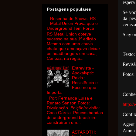
espera 
Postagens populares
Se voc
da pes
Resenha de Shows: RS
Metal Union Prova que o
certez
Underground Tem Força
RS Metal Union obteve
Stay on
sucesso na sua 1º edição
Mesmo com uma chuva
chata que ameaçava deixar
os headbangers em casa,
Texto:
Canoas, na regiã...
Revisã
Entrevista -
Apokalyptic
Fotos:
Raids :
Resistência e
Foco no que
Importa
Conheça
Por: Fernanda Luísa e
Renato Sanson Fotos:
http:/
Divulgação Edição/revisão:
Caco Garcia Poucas bandas
Confir
do underground brasileiro
construíram um...
Agent 
Amon 
ASTAROTH: