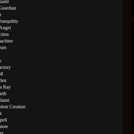
uard
Guardian
r
ranquility
Angel
ction
achine
rum
s
actory
ll
den
a Ray
arth
laani
lent Creation
k
pell
more
ry