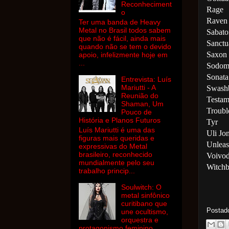
Reconheciment
Rage
o
Raven
Ter uma banda de Heavy
Metal no Brasil todos sabem
Sabato
que não é fácil, ainda mais
Sanctu
quando não se tem o devido
Saxon
apoio, infelizmente hoje em
...
Sodo
Sonata
Entrevista: Luís
Mariutti - A
Swash
Reunião do
Testam
Shaman, Um
Troubl
Pouco de
História e Planos Futuros
Tyr
Luís Mariutti é uma das
Uli Jo
figuras mais queridas e
Unlea
expressivas do Metal
brasileiro, reconhecido
Voivo
mundialmente pelo seu
Witchb
trabalho princip...
Soulwitch: O
metal sinfônico
curitibano que
Postad
une ocultismo,
orquestra e
protagonismo feminino