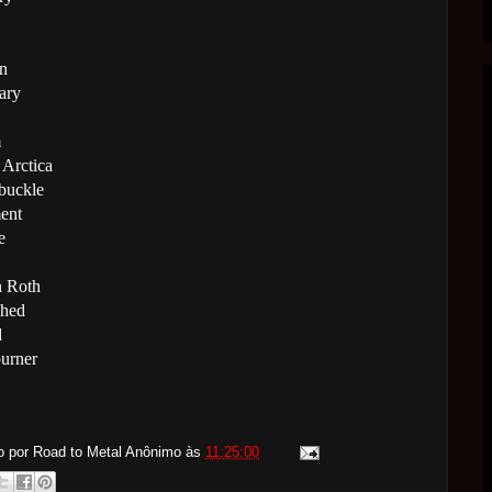
n
ary
m
 Arctica
buckle
ent
e
n Roth
shed
d
urner
o por Road to Metal
Anônimo
às
11:25:00