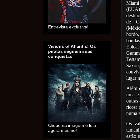
Miami
(EUA
destino
de Co
Entrevista exclusiva!
(Méxi
bordo,
banda
Visions of Atlantis: Os
Epica,
piratas seguem suas
Gamma
conquistas
Testam
Saxon,
conviv
lugar 
Além d
uma es
outras
ricos)
numa e
Os val
Clique na imagem e leia
tamanh
agora mesmo!
estão e