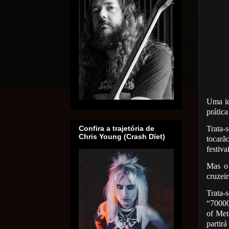
Uma id
prática
Trata-
Confira a trajetória de
Chris Young (Crash Dïet)
tocarão
festiva
Mas o 
cruzei
Trata
“7000
of Met
parti