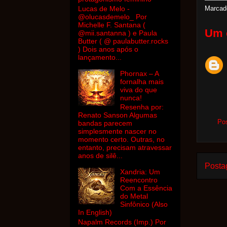
Marcad
Lucas de Melo -
@olucasdemelo_ Por
Michelle F. Santana (
Um 
@mii.santanna ) e Paula
Butter ( @ paulabutter.rocks
) Dois anos após o
lançamento...
Phornax – A
fornalha mais
viva do que
nunca!
Resenha por:
Renato Sanson Algumas
Po
bandas parecem
simplesmente nascer no
momento certo. Outras, no
entanto, precisam atravessar
anos de silê...
Posta
Xandria: Um
Reencontro
Com a Essência
do Metal
Sinfônico (Also
In English)
Napalm Records (Imp.) Por