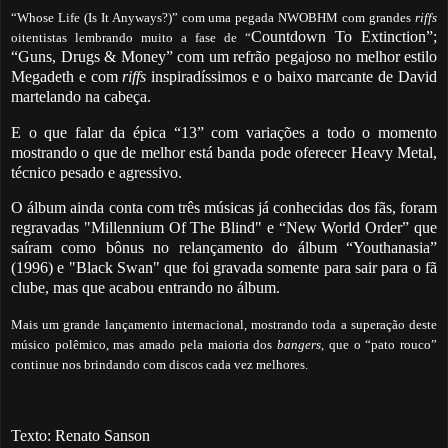
“Whose Life (Is It Anyways?)” com uma pegada NWOBHM com grandes
riffs
Countdown To Extinction”;
oitentistas lembrando muito a fase de “
“Guns, Drugs & Money” com um refrão pegajoso no melhor estilo
Megadeth e com
riffs
inspiradíssimos e o baixo marcante de David
martelando na cabeça.
E o que falar da épica “13” com variações a todo o momento
mostrando o que de melhor está banda pode oferecer Heavy Metal,
técnico pesado e agressivo.
O álbum ainda conta com três músicas já conhecidas dos fãs, foram
regravadas "Millennium Of The Blind" e “New World Order” que
saíram como bônus no relançamento do álbum “Youthanasia”
(1996) e "Black Swan" que foi gravada somente para sair para o fã
clube, mas que acabou entrando no álbum.
Mais um grande lançamento internacional, mostrando toda a superação deste
músico polêmico, mas amado pela maioria dos
bangers
, que o “pato rouco”
continue nos brindando com discos cada vez melhores.
Texto: Renato Sanson