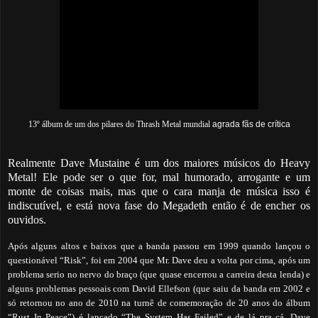
13º álbum de um dos pilares do Thrash Metal mundial
agrada fãs de crítica
Realmente Dave Mustaine é um dos maiores músicos do Heavy
Metal! Ele pode ser o que for, mal humorado, arrogante e um
monte de coisas mais, mas que o cara manja de música isso é
indiscutível, e está nova fase do Megadeth então é de encher os
ouvidos.
Após alguns altos e baixos que a banda passou em 1999 quando lançou o
questionável “Risk”, foi em 2004 que Mr. Dave deu a volta por cima, após um
problema serio no nervo do braço (que quase encerrou a carreira desta lenda) e
alguns problemas pessoais com David Ellefson (que saiu da banda em 2002 e
só retornou no ano de 2010 na turnê de comemoração de 20 anos do álbum
“Rust In Peace”) é lançado “The System Has Failed” e de lá pra cá, Dave