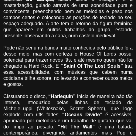
masterização, guiado através de uma sonoridade pura e
convincente, preenchendo bem as melodias e peso nos
campos certos e colocando as porções de teclado no seu
espaço adequado. A arte tem o retorno da figura feminina
que aparece em outros trabalhos do grupo, estando
presente, observando a capa, num castelo medieval.
Pode não ser uma banda muito conhecida pelo público fora
desse meio, mas com certeza o House Of Lords possui
potencial para trazer novos fãs, e até mesmo quem não for
chegado a Hard Rock. E
“Saint Of The Lost Souls”
traz
essa acessibilidade, com músicas que cabem numa
cotidiana trilha sonora, no levando a conhecer outros meios
e gostos.
Cissurando o disco,
“Harlequin”
inicia de maneira não tão
intensa, introduzido pelas linhas de teclado do
MicheleLuppi (Whitesnake, Secret Sphere), que logo
explode com riffs fortes;
“Oceans Divide”
é acessível,
aprumado por melodias e um trabalho de guitarra que vai
do limpo ao pesado;
“Hit The Wall”
é uma balada
contemporânea, divergindo andamentos mais Pop e