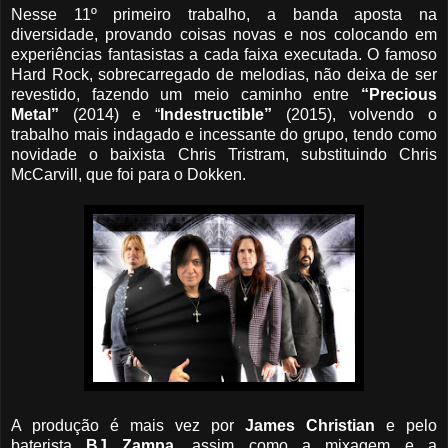
Nesse 11º primeiro trabalho, a banda aposta na
diversidade, provando coisas novas e nos colocando em
experiências fantasistas a cada faixa executada. O famoso
Hard Rock, sobrecarregado de melodias, não deixa de ser
revestido, fazendo um meio caminho entre
“Precious
Metal”
(2014) e “
Indestructible”
(2015), volvendo o
trabalho mais indagado e incessante do grupo, tendo como
novidade o baixista Chris Tristram, substituindo Chris
McCarvill, que foi para o Dokken.
A produção é mais vez por
James Christian
e pelo
baterista
BJ Zampa
, assim como a mixagem e a