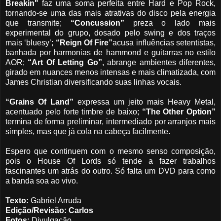
Breakin"
faz uma soma perfeita entre Hard e Pop Rock,
tornando-se uma das mais atrativas do disco pela energia
que transmite;
“Concussion”
preza o lado mais
experimental do grupo, dosado pelo swing e dos traços
mais ‘bluesy’;
“Reign Of Fire”
acusa influências setentistas,
banhada por harmonias de hammond e guitarras no estilo
AOR;
“Art Of Letting Go”
, abrange ambientes diferentes,
girado em nuances menos intensas e mais climatizada, com
James Christian diversificando suas linhas vocais.
“Grains Of Land”
expressa um jeito mais Heavy Metal,
acentuado pelo forte timbre de baixo;
“The Other Option”
termina de forma preliminar, intermediado por arranjos mais
simples, mas que já cola na cabeça facilmente.
Espero que continuem com o mesmo senso composição,
pois o House Of Lords só tende a fazer trabalhos
fascinantes um atrás do outro. Só falta um DVD para como
a banda soa ao vivo.
Texto:
Gabriel Arruda
Edição/Revisão: Carlos
Fotos:
Divulgação