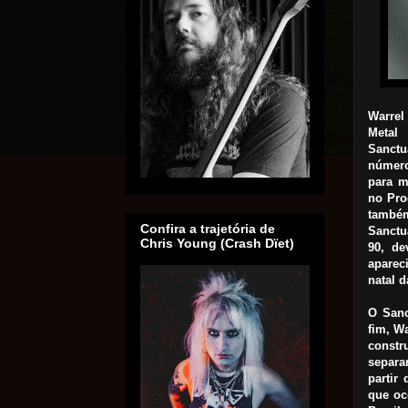
Warrel
Metal
Sanctu
número
para m
no Pro
també
Confira a trajetória de
Sanctu
Chris Young (Crash Dïet)
90, d
aparec
natal d
O Sanc
fim, W
const
separa
partir
que oc