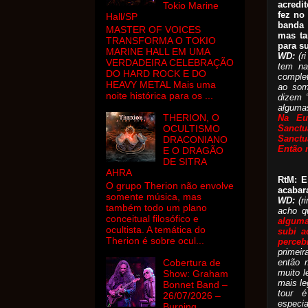
acredi
Tokio Marine
fez no
Hall/SP
banda 
MASTER OF VOICES
mas ta
TRANSFORMA O TOKIO
para s
MARINE HALL EM UMA
WD:
(r
VERDADEIRA CELEBRAÇÃO
tem na
DO HARD ROCK E DO
complet
HEAVY METAL Mais uma
ao som
noite histórica para os ...
dizem 
algumas
THERION, O
Na Eu
Sanct
OCULTISMO
Sanctu
DRACONIANO
E
ntão 
E O DRAGÃO
DE SITRA
AHRA
RtM: E
O grupo Therion não envolve
acabar
somente música, mas
WD:
(r
também todo um plano
acho q
conceitual filosófico e
algum
ocultista. A temática do
subi a
Therion é sobre ocul...
perceb
primeir
então n
Cobertura de
muito l
Show: Graham
mais le
Bonnet Band –
tour 
26/07/2026 –
especi
Burning