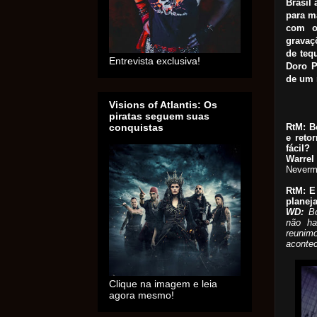
Brasil
para m
com o 
gravaç
de teq
Entrevista exclusiva!
Doro P
de um 
Visions of Atlantis: Os
piratas seguem suas
RtM: B
conquistas
e reto
fácil?
Warrel
Nevermo
RtM: E
planej
WD:
Bo
não ha
reunim
aconte
Clique na imagem e leia
agora mesmo!