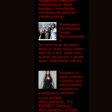
figuras mais queridas e
expressivas do Metal
brasileiro, reconhecido
mundialmente pelo seu
trabalho princip...
Masterpiece:
Em Busca do
Devido
Reconheciment
o
Ter uma banda de Heavy
Metal no Brasil todos sabem
que não é fácil, ainda mais
quando não se tem o devido
apoio, infelizmente hoje em
...
Soulwitch: O
metal sinfônico
curitibano que
une ocultismo,
orquestra e
protagonismo feminino
Lucas de Melo -
@olucasdemelo_ Por
Michelle F. Santana (
@mii.santanna ) e Paula