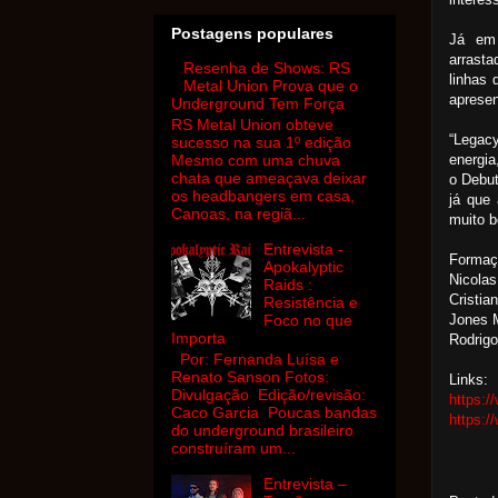
Postagens populares
Já em
arrast
Resenha de Shows: RS
linhas 
Metal Union Prova que o
aprese
Underground Tem Força
RS Metal Union obteve
“Legac
sucesso na sua 1º edição
energi
Mesmo com uma chuva
chata que ameaçava deixar
o Debut
os headbangers em casa,
já que
Canoas, na regiã...
muito b
Entrevista -
Formaç
Apokalyptic
Nicolas
Raids :
Cristia
Resistência e
Jones 
Foco no que
Importa
Rodrigo
Por: Fernanda Luísa e
Renato Sanson Fotos:
Links:
Divulgação Edição/revisão:
https:
Caco Garcia Poucas bandas
https:/
do underground brasileiro
construíram um...
Entrevista –