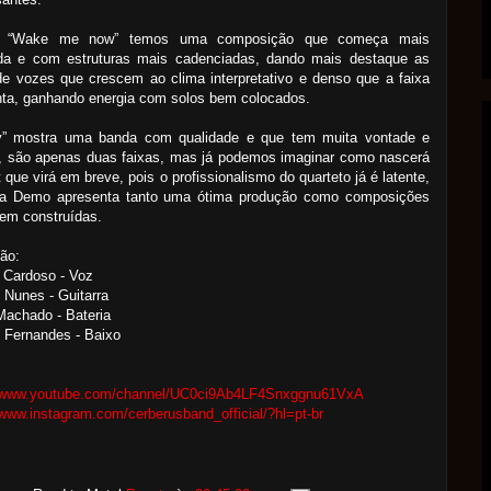
 “Wake me now” temos uma composição que começa mais
ada e com estruturas mais cadenciadas, dando mais destaque as
de vozes que crescem ao clima interpretativo e denso que a faixa
nta, ganhando energia com solos bem colocados.
y” mostra uma banda com qualidade e que tem muita vontade e
a, são apenas duas faixas, mas já podemos imaginar como nascerá
 que virá em breve, pois o profissionalismo do quarteto já é latente,
 a Demo apresenta tanto uma ótima produção como composições
em construídas.
ão:
 Cardoso - Voz
n Nunes - Guitarra
Machado - Bateria
 Fernandes - Baixo
//www.youtube.com/channel/UC0ci9Ab4LF4Snxggnu61VxA
/www.instagram.com/cerberusband_official/?hl=pt-br