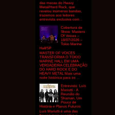
das mecas do Heavy
Metal/Hard Rock, que
revelou inúmeras bandas,
trazemos aos leitores
entrevista exclusiva com...
Cobertura de
Show: Masters
Of Voices –
18/07/2026 –
Tokio Marine
Hall/SP
MASTER OF VOICES
TRANSFORMA O TOKIO
MARINE HALL EM UMA
VERDADEIRA CELEBRAÇÃO
DO HARD ROCK E DO
HEAVY METAL Mais uma
noite histórica para os ...
Entrevista: Luís
Mariutti - A
Reunião do
Shaman, Um
Pouco de
História e Planos Futuros
Luís Mariutti é uma das