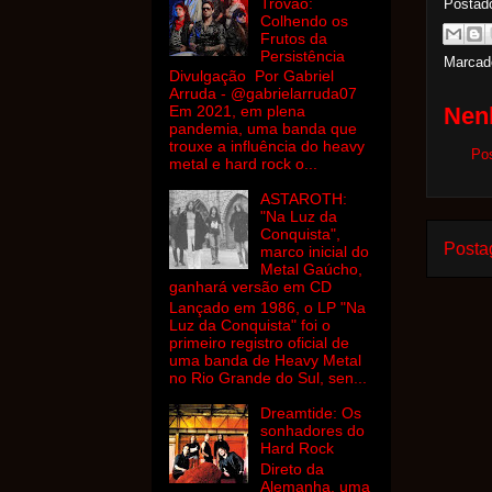
Trovão:
Postad
Colhendo os
Frutos da
Persistência
Marcad
Divulgação Por Gabriel
Arruda - @gabrielarruda07
Nen
Em 2021, em plena
pandemia, uma banda que
trouxe a influência do heavy
Po
metal e hard rock o...
ASTAROTH:
"Na Luz da
Conquista",
Posta
marco inicial do
Metal Gaúcho,
ganhará versão em CD
Lançado em 1986, o LP "Na
Luz da Conquista" foi o
primeiro registro oficial de
uma banda de Heavy Metal
no Rio Grande do Sul, sen...
Dreamtide: Os
sonhadores do
Hard Rock
Direto da
Alemanha, uma