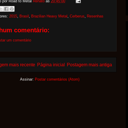
o por Road to Metal
Renato
às
20:45:00
ores:
2015
,
Brasil
,
Brazilian Heavy Metal
,
Cerberus
,
Resenhas
hum comentário:
star um comentário
gem mais recente
Página inicial
Postagem mais antiga
Assinar:
Postar comentários (Atom)