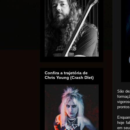
Confira a trajetória de
Chris Young (Crash Dïet)
São dez
formaçã
vigoros
prontos
Enquan
hoje f
em seu