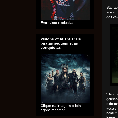
São ap
sonorid
de Grav
Entrevista exclusiva!
Visions of Atlantis: Os
piratas seguem suas
conquistas
“Hand 
ganhan
extrem
Clique na imagem e leia
vocais
agora mesmo!
boas m
interes