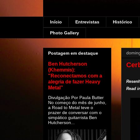
Início
Entrevistas
Histórico
Photo Gallery
doming
Postagem em destaque
Cerb
Ben Hutcherson
(Khemmis):
"Reconectamos com a
alegria de fazer Heavy
Resenh
Metal”
Read i
Divulgação Por Paula Butter
No começo do mês de junho,
a Road to Metal teve o
prazer de conversar com o
simpático guitarrista Ben
Hutcherson...