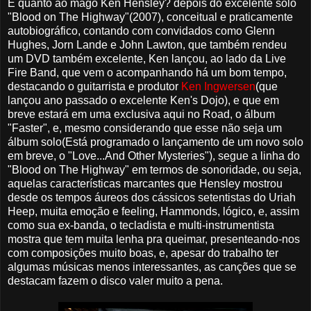
E quanto ao mago Ken Hensley? depois do excelente solo
"Blood on The Highway"(2007), conceitual e praticamente
autobiográfico, contando com convidados como Glenn
Hughes, Jorn Lande e John Lawton, que também rendeu
um DVD também excelente, Ken lançou, ao lado da Live
Fire Band, que vem o acompanhando há um bom tempo,
destacando o guitarrista e produtor
Ken Ingwersen
(que
lançou ano passado o excelente Ken's Dojo), e que em
breve estará em uma exclusiva aqui no Road, o álbum
"Faster", e, mesmo considerando que esse não seja um
álbum solo(Está programado o lançamento de um novo solo
em breve, o "Love...And Other Mysteries"), segue a linha do
"Blood on The Highway" em termos de sonoridade, ou seja,
aquelas características marcantes que Hensley mostrou
desde os tempos áureos dos cássicos setentistas do Uriah
Heep, muita emoção e feeling, Hammonds, lógico, e, assim
como sua ex-banda, o tecladista e multi-instrumentista
mostra que tem muita lenha pra queimar, presenteando-nos
com composições muito boas, e, apesar do trabalho ter
algumas músicas menos interessantes, as canções que se
destacam fazem o disco valer muito a pena.