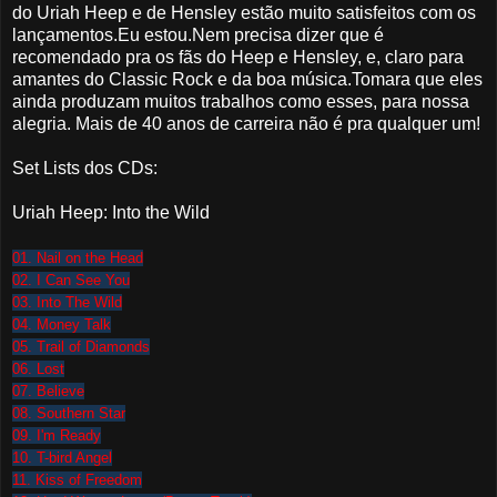
do Uriah Heep e de Hensley estão muito satisfeitos com os
lançamentos.Eu estou.Nem precisa dizer que é
recomendado pra os fãs do Heep e Hensley, e, claro para
amantes do Classic Rock e da boa música.Tomara que eles
ainda produzam muitos trabalhos como esses, para nossa
alegria. Mais de 40 anos de carreira não é pra qualquer um!
Set Lists dos CDs:
Uriah Heep: Into the Wild
01. Nail on the Head
02. I Can See You
03. Into The Wild
04. Money Talk
05. Trail of Diamonds
06. Lost
07. Believe
08. Southern Star
09. I'm Ready
10. T-bird Angel
11.
Kiss
of Freedom