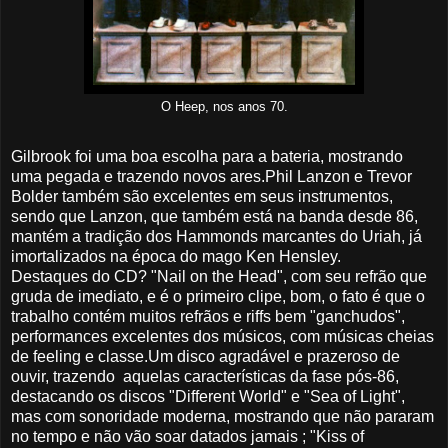
O Heep, nos anos 70.
Gilbrook foi uma boa escolha para a bateria, mostrando
uma pegada e trazendo novos ares.Phil Lanzon e Trevor
Bolder também são excelentes em seus instrumentos,
sendo que Lanzon, que também está na banda desde 86,
mantém a tradição dos Hammonds marcantes do Uriah, já
imortalizados na época do mago Ken Hensley.
Destaques do CD? "Nail on the Head", com seu refrão que
gruda de imediato, e é o primeiro clipe, bom, o fato é que o
trabalho contém muitos refrãos e riffs bem "ganchudos",
performances excelentes dos músicos, com músicas cheias
de feeling e classe.Um disco agradável e prazeroso de
ouvir, trazendo aquelas características da fase pós-86,
destacando os discos "Different World" e "Sea of Light",
mas com sonoridade moderna, mostrando que não pararam
no tempo e não vão soar datados jamais ; "Kiss of