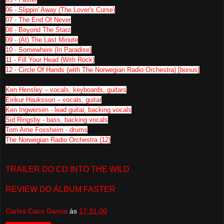
06 - Slippin' Away (The Lover's Curse)
07 - The End Of Never
08 - Beyond The Starz
09 - (At) The Last Minute
10 - Somewhere (In Paradise)
11 - Fill Your Head (With Rock)
12 - Circle Of Hands (with The Norwegian Radio Orchestra) [bonus]
Ken Hensley – vocals, keyboards, guitars
Eirikur Hauksson – vocals, guitar
Ken Ingwersen - lead guitar, backing vocals
Sid Ringsby - bass, backing vocals
Tom Arne Fossheim - drums
The Norwegian Radio Orchestra (12)
TRAILER DO CD INTO THE WILD
REVIEW DO ÁLBUM FASTER
Carlos Caco Garcia
às
17:31:00