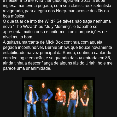
e nesse "Into the Wild", lançado agora em 2011, a trupe
inglesa manteve a pegada, com seu classic rock setentista
revigorado, para alegria dos Heep-maníacos e dos fãs da
boa música.
O que falar de Into the Wild? Se talvez não traga nenhuma
nova "The Wizard" ou "July Morning", o trabalho se
apresenta muito coeso e uniforme, com composições de
nível muito bom.
A guitarra marcante de Mick Box continua com aquela
pegada inconfundível, Bernie Shaw, que trouxe novamente
estabilidade na voz principal da Banda, continua cantando
com feeling e emoção, e se quando da sua entrada em 86,
ainda tinha a desconfiança de alguns fãs do Uriah, hoje me
parece uma unanimidade.