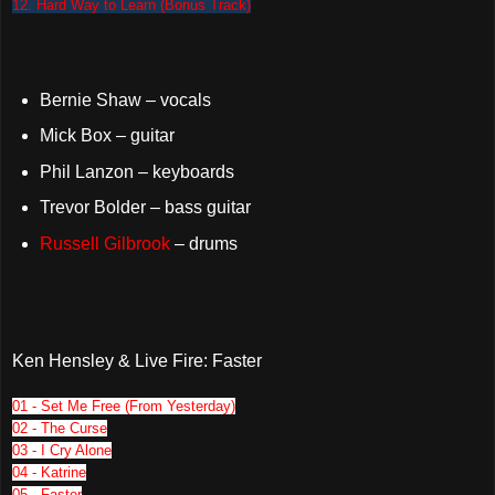
12. Hard Way to Learn (Bonus Track)
Bernie Shaw – vocals
Mick Box – guitar
Phil Lanzon – keyboards
Trevor Bolder – bass guitar
Russell Gilbrook
– drums
Ken Hensley & Live Fire: Faster
01 - Set Me Free (From Yesterday)
02 - The Curse
03 - I Cry Alone
04 - Katrine
05 - Faster