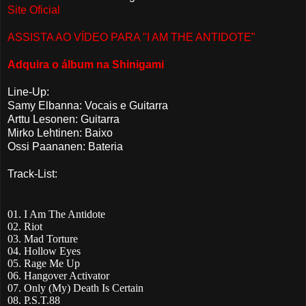
Site Oficial
ASSISTA AO VÍDEO PARA "I AM THE ANTIDOTE"
Adquira o álbum na Shinigami
Line-Up:
Samy Elbanna: Vocais e Guitarra
Arttu Lesonen: Guitarra
Mirko Lehtinen: Baixo
Ossi Paananen: Bateria
Track-List:
01. I Am The Antidote
02. Riot
03. Mad Torture
04. Hollow Eyes
05. Rage Me Up
06. Hangover Activator
07. Only (My) Death Is Certain
08. P.S.T.88