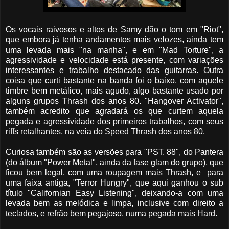
Os vocais raivosos e altos de Samy dão o tom em "Riot",
que embora já tenha andamentos mais velozes, ainda tem
uma levada mais "na manha", e em "Mad Torture", a
agressividade e velocidade está presente, com variações
interessantes e trabalho destacado das guitarras. Outra
coisa que curti bastante na banda foi o baixo, com aquele
timbre bem metálico, mais agudo, algo bastante usado por
alguns grupos Thrash dos anos 80. "Hangover Activator",
também acredito que agradará os que curtem aquela
pegada e agressividade dos primeiros trabalhos, com seus
riffs retalhantes, na veia do Speed Thrash dos anos 80.
Curiosa também são as versões para "PST. 88", do Pantera
(do álbum "Power Metal", ainda da fase glam do grupo), que
ficou bem legal, com uma roupagem mais Thrash, e para
uma faixa antiga, "Terror Hungry", que aqui ganhou o sub
título "Californian Easy Listening", deixando-a com uma
levada bem as melódica e limpa, inclusive com direito a
teclados, e refrão bem pegajoso, numa pegada mais Hard.