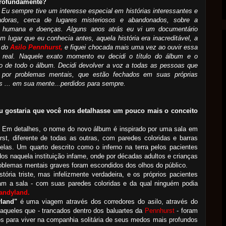
rofundamente?
Eu sempre tive um interesse especial em histórias interessantes e
adoras, cerca de lugares misteriosos e abandonados, sobre a
a humana e doenças. Alguns anos atrás eu vi um documentário
m lugar que eu conhecia antes, aquela história era inacreditável, a
a do
Asilo Pennhurst,
e fiquei chocada mais uma vez ao ouvir essa
ia real. Naquele exato momento eu decidi o título do álbum e o
o de todo o álbum. Decidi devolver a voz a todas as pessoas que
 por problemas mentais, que estão fechados em suas próprias
s ... em sua mente...perdidos para sempre.
u gostaria que você nos detalhasse um pouco mais o conceito
Em detalhes, o nome do novo álbum é inspirado por uma sala em
st, diferente de todas as outras, com paredes coloridas e barras
elas. Um quarto descrito como o inferno na terra pelos pacientes
dos naquela instituição infame, onde por décadas adultos e crianças
blemas mentais graves foram escondidos dos olhos do público.
tória triste, mas infelizmente verdadeira, e os próprios pacientes
ram a sala - com suas paredes coloridas e da qual ninguém podia
andyland.
land"
é uma viagem através dos corredores do asilo, através do
queles que - trancados dentro dos baluartes da
Pennhurst
- foram
s para viver na companhia solitária de seus medos mais profundos