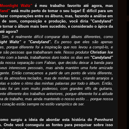
"Moonlight Waltz"
é meu trabalho favorito até agora, mas
land"
está muito perto de tomar o seu lugar! É difícil para um
a fazer comparações entre os álbuns, mas, fazendo a análise em
 de som, composição e produção, você diria "Candyland"
e tornar o álbum mais bem sucedido, e considerado o ápice da
até agora?
:
Sim, é realmente difícil comparar dois álbuns diferentes, como
ight Waltz"
e
"Candyland".
Eu penso que eles são apenas
tes, porque diferente foi a inspiração que nos levou a compô-lo, e
te são pessoas que trabalharam nele. Nosso produtor
Christian Ice
unto com a banda, trabalhamos duro todos os dias em
"Candyland"
 da nossa separação com Fabian, que decidiu deixar a banda para
 seus interesses pessoais, mas ainda mantém uma forte amizade
gente. Então começamos a partir de um ponto de vista diferente,
s da atmosfera teclados, mas de minhas letras, criando arranjos a
delas e sobre o ritmo das minhas palavras por todo o álbum. Então,
saiu foi um som muito poderoso, com grandes riffs de guitarra,
nte diferente dos trabalhos anteriores, porque diferente foi a atitude
ma de trabalho, mas ainda mantendo o nosso estilo ... porque nossa
 coração estão sempre no estilo vampírico de ser.
omo surgiu a ideia de abordar esta história do Pennhurst
. Onde você conseguiu as fontes para pesquisar sobre isso