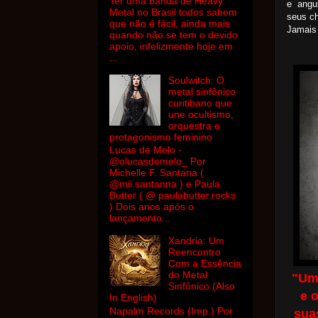
Ter uma banda de Heavy
e angu
Metal no Brasil todos sabem
seus ch
que não é fácil, ainda mais
Jamais 
quando não se tem o devido
apoio, infelizmente hoje em
...
Soulwitch: O
metal sinfônico
curitibano que
une ocultismo,
orquestra e
protagonismo feminino
Lucas de Melo -
@olucasdemelo_ Por
Michelle F. Santana (
@mii.santanna ) e Paula
Butter ( @ paulabutter.rocks
) Dois anos após o
lançamento...
Xandria: Um
Reencontro
Com a Essência
do Metal
"Uma
Sinfônico (Also
e 
In English)
Napalm Records (Imp.) Por
sua