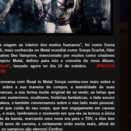
 viagem ao interior dos medos humanos", foi como Sonia
di, mais conhecida no Metal mundial como Sonya Scarlet, líder
atres Des Vampires, mencionado por muitos como criadores
piric Metal, definiu para nós o conceito do novo álbum,
land"
, lançado agora no dia 14 de outubro.
(ENGLISH
ON)
conversa com Road to Metal Sonya contou-nos mais sobre o
 sobre a sua maneira de compor, a teatralidade de suas
mances, a sua forma muito original de se vestir, as letras que
com esoterismo, ocultismo, histórias fantásticas, o lado escuro
eratura, e também conversamos sobre o seu lado mais pessoal,
er que cuida de seu corpo, que tem engajamento em causas
s, e mais, lembramos o momento em que ela se tornou a única
sta da banda, marcando uma nova era para o TDV, e eles tem
22 anos de carreira, e certamente virão
muito mais, afinal de
, os vampiros são eternos! Confira: