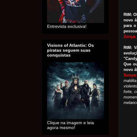
RtM: O
novo á
para o
Entrevista exclusiva!
pessoa
Sonya 
Visions of Atlantis: Os
RtM: 
piratas seguem suas
evolu
conquistas
"Candy
Que ou
novo á
S
onya:
maldita
violen
forte,
momen
melanco
Clique na imagem e leia
agora mesmo!