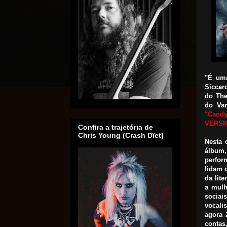
"É uma
Siccar
do The
do Vam
"Candy
VERSI
Confira a trajetória de
Chris Young (Crash Dïet)
Nesta 
álbum,
perfor
lidam 
da lit
a mulh
sociai
vocali
agora 
contas