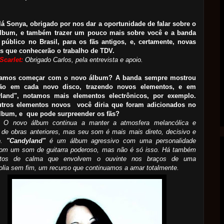
lá Sonya, obrigado por nos dar a oportunidade de falar sobre o
lbum, e também trazer um pouco mais sobre você e a banda
 público no Brasil, para os fãs antigos, e, certamente, novas
s que conhecerão o trabalho de TDV.
Scarlet:
Obrigado Carlos, pela entrevista e apoio.
Vamos começar com o novo álbum? A banda sempre mostrou
ção em cada novo disco, trazendo novos elementos, e em
land", notamos mais elementos electrônicos, por exemplo.
tros elementos novos você diria que foram adicionados no
lbum, e que pode surpreender os fãs?
O novo álbum continua a manter a atmosfera melancólica e
 de obras anteriores, mas seu som é mais mais direto, decisivo e
to.
"Candyland"
é um álbum agressivo com uma personalidade
 com um som de guitarra poderoso, mas não é só isso. Há também
tos de calma que envolvem o ouvinte nos braços de uma
lia sem fim, um recurso que continuamos a amar totalmente.