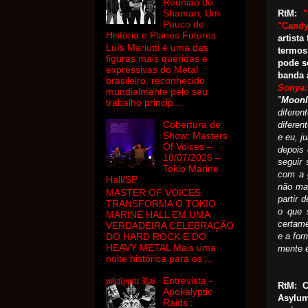
Reunião do
Shaman, Um
RtM:
Pouco de
"Candy
História e Planos Futuros
artist
Luís Mariutti é uma das
termos
figuras mais queridas e
pode s
expressivas do Metal
banda 
brasileiro, reconhecido
Sonya
mundialmente pelo seu
"
Moonl
trabalho princip...
diferen
Cobertura de
diferen
Show: Masters
e eu, j
Of Voices –
depois
18/07/2026 –
seguir
Tokio Marine
com a 
Hall/SP
não mai
MASTER OF VOICES
partir 
TRANSFORMA O TOKIO
o que 
MARINE HALL EM UMA
certame
VERDADEIRA CELEBRAÇÃO
e a for
DO HARD ROCK E DO
HEAVY METAL Mais uma
mente e
noite histórica para os ...
Entrevista -
RtM: C
Apokalyptic
Asylum
Raids :