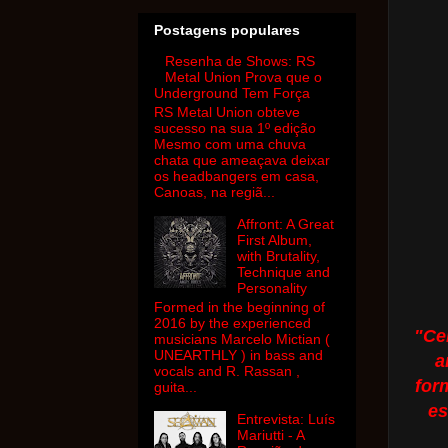
Postagens populares
Resenha de Shows: RS
Metal Union Prova que o
Underground Tem Força
RS Metal Union obteve
sucesso na sua 1º edição
Mesmo com uma chuva
chata que ameaçava deixar
os headbangers em casa,
Canoas, na regiã...
Affront: A Great
First Album,
with Brutality,
Technique and
Personality
Formed in the beginning of
2016 by the experienced
"Ce
musicians Marcelo Mictian (
UNEARTHLY ) in bass and
a
vocals and R. Rassan ,
for
guita...
es
Entrevista: Luís
Mariutti - A