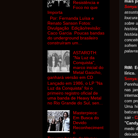
mais p
Resistência e
Sonya:
Foco no que
assust
Importa
loucur
Por: Fernanda Luísa e
Renato Sanson Fotos:
sobre u
Divulgação Edição/revisão:
históri
Caco Garcia Poucas bandas
histór
do underground brasileiro
conceit
construíram um...
sofrem
palavra
ASTAROTH:
"Na Luz da
Conquista",
marco inicial do
RtM: E
Metal Gaúcho,
lírico.
ganhará versão em CD
Sonya:
Lançado em 1986, o LP "Na
Pennhur
Luz da Conquista" foi o
nas jan
primeiro registro oficial de
interna
uma banda de Heavy Metal
com pro
no Rio Grande do Sul, sen...
Uma his
batiza
Masterpiece:
Em Busca do
sair -
C
Devido
"Candy
Reconheciment
medo da
o
deixado