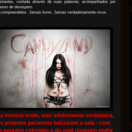
stiantes, contada através de suas palavras, acompanhados por
oros de desespero.
compreendidos. Jamais livres. Jamais verdadeiramente vivos.
 história triste, mas infelizmente verdadeira,
os próprios pacientes batizaram a sala - com
s paredes coloridas e da qual ninguém podia