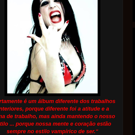
rtamente é um álbum diferente dos trabalhos
nteriores, porque diferente foi a atitude e a
ma de trabalho, mas ainda mantendo o nosso
tilo ... porque nossa mente e coração estão
sempre no estilo vampírico de ser."