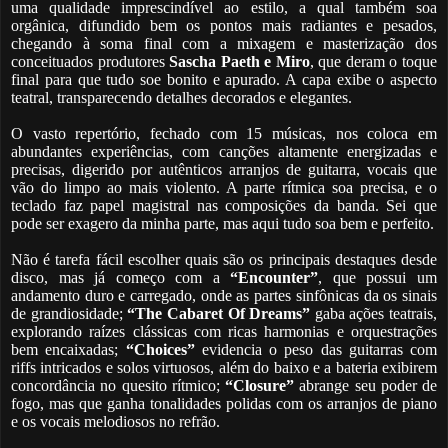
uma qualidade imprescindível ao estilo, a qual também soa
orgânica, difundido bem os pontos mais radiantes e pesados,
chegando à soma final com a mixagem e masterização dos
conceituados produtores
Sascha Paeth e Miro
, que deram o toque
final para que tudo soe bonito e apurado. A capa exibe o aspecto
teatral, transparecendo detalhes decorados e elegantes.
O vasto repertório, fechado com 15 músicas, nos coloca em
abundantes experiências, com canções altamente energizadas e
precisas, digerido por autênticos arranjos de guitarra, vocais que
vão do limpo ao mais violento. A parte rítmica soa precisa, e o
teclado faz papel magistral nas composições da banda. Sei que
pode ser exagero da minha parte, mas aqui tudo soa bem e perfeito.
Não é tarefa fácil escolher quais são os principais destaques desde
disco, mas já começo com a
“Encounter”
, que possui um
andamento duro e carregado, onde as partes sinfônicas da os sinais
de grandiosidade;
“The Cabaret Of Dreams”
gaba ações teatrais,
explorando raízes clássicas com ricas harmonias e orquestrações
bem encaixadas;
“Choices”
evidencia o peso das guitarras com
riffs intricados e solos virtuosos, além do baixo e a bateria exibirem
concordância no quesito rítmico;
“Closure”
abrange seu poder de
fogo, mas que ganha tonalidades polidas com os arranjos de piano
e os vocais melodiosos no refrão.