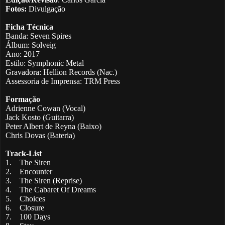
Fotos:
Divulgação
Ficha Técnica
Banda: Seven Spires
Álbum: Solveig
Ano: 2017
Estilo: Symphonic Metal
Gravadora: Hellion Records (Nac.)
Assessoria de Imprensa: TRM Press
Formação
Adrienne Cowan (Vocal)
Jack Kosto (Guitarra)
Peter Albert de Reyna (Baixo)
Chris Dovas (Bateria)
Track-List
1.
The Siren
2.
Encounter
3.
The Siren (Reprise)
4.
The Cabaret Of Dreams
5.
Choices
6.
Closure
7.
100 Days