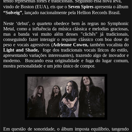
tendo representas fortes e tradicionais. Seguindo essa nova leva,
vindo de Boston (EUA), eis que o
Seven Spires
apresenta o álbum
“Solveig”
, lançado nacionalmente pela Hellion Records Brasil.
Neste ‘debut’, o quarteto obedece bem às regras no Symphonic
Metal, como a influência da música clássica e melodias graciosas,
mas a banda vai muito além desses "clichês" já tradicionais,
conseguindo fazer interagir o requinte clássico com boa dose de
peso e vocais agressivos (
Adrienne Cowen,
também vocalista do
Light and Shade,
foge dos tradicionais vocais líricos do estilo,
apresentando variações interessantes), trazendo algo de inovador e
moderno.
Buscando essa
originalidade e fuga do lugar comum,
mostra personalidade e um jeito único de compor.
Em questão de sonoridade, o álbum imposta equilíbrio, tangendo