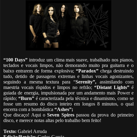
“100 Days”
introduz um clima mais suave, trabalhado nos pianos,
teclados e vocais limpos, não demorando muito pra guitarra e o
baixo entrarem de forma explosiva;
“Paradox”
chega destruindo
tudo, detido de passagens extremas e linhas vocais agonizantes,
seguindo a mesma textura para “
Serenity”,
assimilando com
maestria vocais ríspidos e limpos no refrão;
“Distant Lights”
é
guiada de energia, impulsionada por um andamento mais Power e
rápido;
“Burn”
é caracterizada pela técnica e dinamismo, como se
fosse um resumo do disco inteiro em longos 8 minutos, o qual
encerra com a bombástica
“Ashes”;
Que discaço! Aqui o
Seven Spires
passou da prova do primeiro
disco, e merece notas altas pelo trabalho bem feito!
Texto:
Gabriel Arruda
Edição/Revisão
: Carlos Garcia