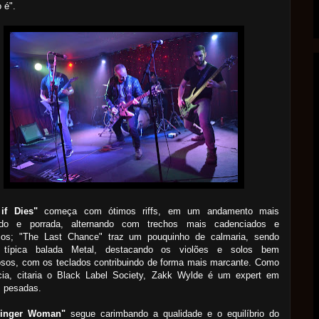
 é".
if Dies"
começa com ótimos riffs, em um andamento mais
ado e porrada, alternando com trechos mais cadenciados e
cos; "The Last Chance" traz um pouquinho de calmaria, sendo
 típica balada Metal, destacando os violões e solos bem
osos, com os teclados contribuindo de forma mais marcante. Como
ncia, citaria o Black Label Society, Zakk Wylde é um expert em
s pesadas.
Ginger Woman"
segue carimbando a qualidade e o equilíbrio do