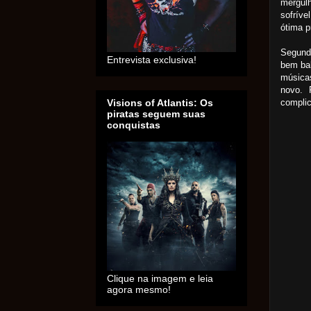
mergulh
sofríve
ótima p
Segund
Entrevista exclusiva!
bem bal
músicas
novo. 
compli
Visions of Atlantis: Os
piratas seguem suas
conquistas
Clique na imagem e leia
agora mesmo!