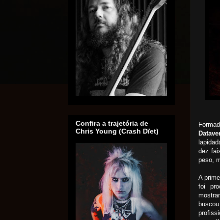
Confira a trajetória de
Formad
Chris Young (Crash Dïet)
Datave
lapidad
dez fai
peso, m
A prime
foi pr
mostra
buscou
profis