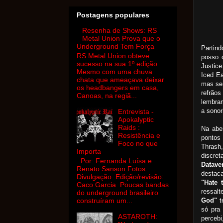
Postagens populares
Resenha de Shows: RS
Metal Union Prova que o
Underground Tem Força
Partin
RS Metal Union obteve
posso c
sucesso na sua 1º edição
Justic
Mesmo com uma chuva
Iced Ea
chata que ameaçava deixar
mas sem
os headbangers em casa,
refrão
Canoas, na regiã...
lembra
a sonor
Entrevista -
Apokalyptic
Raids :
Na abe
Resistência e
pontos
Foco no que
Thrash,
Importa
discre
Por: Fernanda Luísa e
Datave
Renato Sanson Fotos:
destac
Divulgação Edição/revisão:
"Hate 
Caco Garcia Poucas bandas
ressalt
do underground brasileiro
God"
t
construíram um...
só pra 
ASTAROTH:
percebi