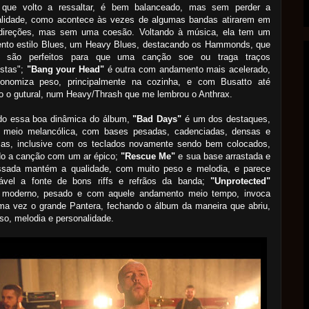
 que volto a ressaltar, é bem balanceado, mas sem perder a
alidade, como acontece às vezes de algumas bandas atirarem em
 direções, mas sem uma coesão. Voltando à música, ela tem um
nto estilo Blues, um Heavy Blues, destacando os Hammonds, que
 são perfeitos para que uma canção soe ou traga traços
istas";
"Bang your Head"
é outra com andamento mais acelerado,
onomiza peso, principalmente na cozinha, e com Busatto até
o o gutural, num Heavy/Thrash que me lembrou o Anthrax.
do essa boa dinâmica do álbum,
"Bad Days"
é um dos destaques,
 meio melancólica, com bases pesadas, cadenciadas, densas e
cas, inclusive com os teclados novamente sendo bem colocados,
do a canção com um ar épico;
"Rescue Me"
e sua base arrastada e
sada mantém a qualidade, com muito peso e melodia, e parece
tável a fonte de bons riffs e refrãos da banda;
"Unprotected"
 moderno, pesado e com aquele andamento meio tempo, invoca
ma vez o grande Pantera, fechando o álbum da maneira que abriu,
o, melodia e personalidade.