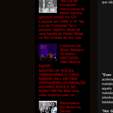
"Na Luz da
que não
Conquista",
marco inicial do
Metal Gaúcho,
ganhará versão em CD
Lançado em 1986, o LP "Na
Luz da Conquista" foi o
primeiro registro oficial de
uma banda de Heavy Metal
no Rio Grande do Sul, sen...
Cobertura de
Show: Masters
Of Voices –
18/07/2026 –
Tokio Marine
Hall/SP
MASTER OF VOICES
TRANSFORMA O TOKIO
"Even 
MARINE HALL EM UMA
aceler
VERDADEIRA CELEBRAÇÃO
melódi
DO HARD ROCK E DO
aquela
HEAVY METAL Mais uma
melodi
noite histórica para os ...
referê
balada
Masterpiece:
Em Busca do
Devido
"Hot 