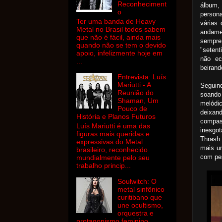
Reconheciment
álbum,
o
person
Ter uma banda de Heavy
várias
Metal no Brasil todos sabem
andame
que não é fácil, ainda mais
sempre
quando não se tem o devido
"setent
apoio, infelizmente hoje em
não ec
...
beirand
Entrevista: Luís
Mariutti - A
Seguin
Reunião do
soando
Shaman, Um
melódi
Pouco de
deixan
História e Planos Futuros
compas
Luís Mariutti é uma das
inesgo
figuras mais queridas e
Thrash
expressivas do Metal
mais u
brasileiro, reconhecido
com pes
mundialmente pelo seu
trabalho princip...
Soulwitch: O
metal sinfônico
curitibano que
une ocultismo,
orquestra e
protagonismo feminino