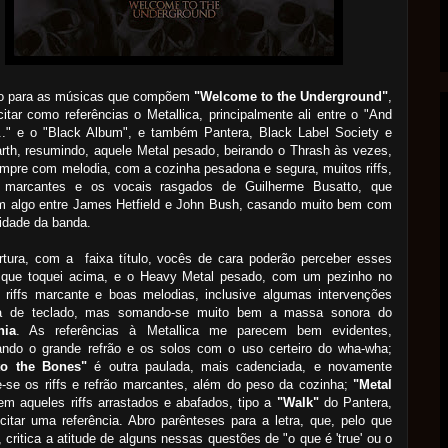
do para as músicas que compõem
"Welcome to the Underground"
,
itar como referências o Metallica, principalmente ali entre o "And
e.." e o "Black Album", e também Pantera, Black Label Society e
rth, resumindo, aquele Metal pesado, beirando o Thrash às vezes,
pre com melodia, com a cozinha pesadona e segura, muitos riffs,
s marcantes e os vocais rasgados de Guilherme Busatto, que
m algo entre James Hetfield e John Bush, casando muito bem com
idade da banda.
rtura, com a faixa título, vocês de cara poderão perceber esses
 que toquei acima, e o Heavy Metal pesado, com um pezinho no
 riffs marcante e boas melodias, inclusive algumas intervenções
ta de teclado, mas somando-se muito bem a massa sonora do
nia
. As referências à Metallica me parecem bem evidentes,
ando o grande refrão e os solos com o uso certeiro do wha-wha;
to the Bones"
é outra paulada, mais cadenciada, e novamente
e-se os riffs e refrão marcantes, além do peso da cozinha;
"Metal
em aqueles riffs arrastados e abafados, tipo a
"Walk"
do Pantera,
citar uma referência. Abro parênteses para a letra, que, pelo que
, critica a atitude de alguns nessas questões de "o que é 'true' ou o