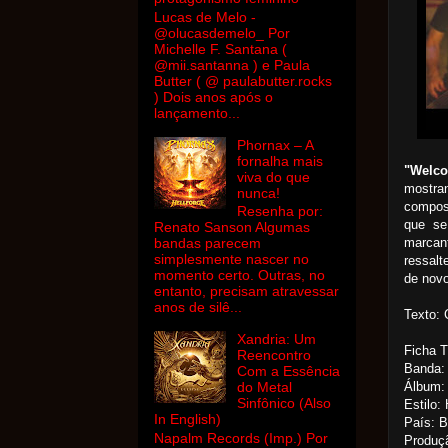
Lucas de Melo -
@olucasdemelo_ Por
Michelle F. Santana (
@mii.santanna ) e Paula
Butter ( @ paulabutter.rocks
) Dois anos após o
lançamento...
Phornax – A
fornalha mais
"Welc
viva do que
mostra
nunca!
compos
Resenha por:
que se
Renato Sanson Algumas
marcant
bandas parecem
simplesmente nascer no
ressalt
momento certo. Outras, no
de novo
entanto, precisam atravessar
anos de silê...
Texto: 
Xandria: Um
Ficha T
Reencontro
Banda:
Com a Essência
Álbum: 
do Metal
Sinfônico (Also
Estilo:
In English)
País: B
Napalm Records (Imp.) Por
Produç