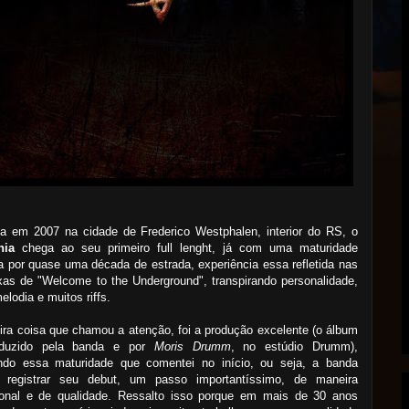
a em 2007 na cidade de Frederico Westphalen, interior do RS, o
nia
chega ao seu primeiro full lenght, já com uma maturidade
a por quase uma década de estrada, experiência essa refletida nas
xas de "Welcome to the Underground", transpirando personalidade,
elodia e muitos riffs.
ira coisa que chamou a atenção, foi a produção excelente (o álbum
oduzido pela banda e por
Moris Drumm
, no estúdio Drumm),
ndo essa maturidade que comentei no início, ou seja, a banda
 registrar seu debut, um passo importantíssimo, de maneira
sional e de qualidade. Ressalto isso porque em mais de 30 anos