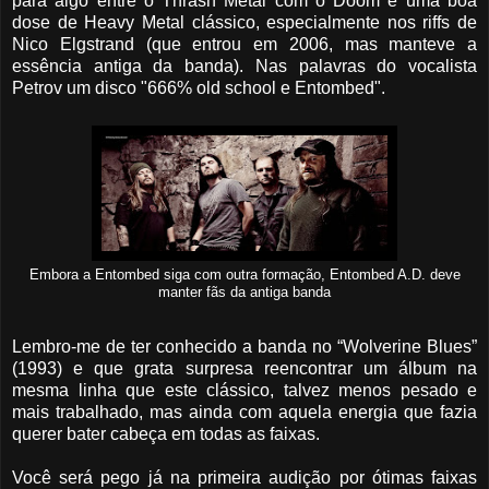
para algo entre o Thrash Metal com o Doom e uma boa
dose de Heavy Metal clássico, especialmente nos riffs de
Nico Elgstrand (que entrou em 2006, mas manteve a
essência antiga da banda). Nas palavras do vocalista
Petrov um disco "666% old school e Entombed".
Embora a Entombed siga com outra formação, Entombed A.D. deve
manter fãs da antiga banda
Lembro-me de ter conhecido a banda no “Wolverine Blues”
(1993) e que grata surpresa reencontrar um álbum na
mesma linha que este clássico, talvez menos pesado e
mais trabalhado, mas ainda com aquela energia que fazia
querer bater cabeça em todas as faixas.
Você será pego já na primeira audição por ótimas faixas