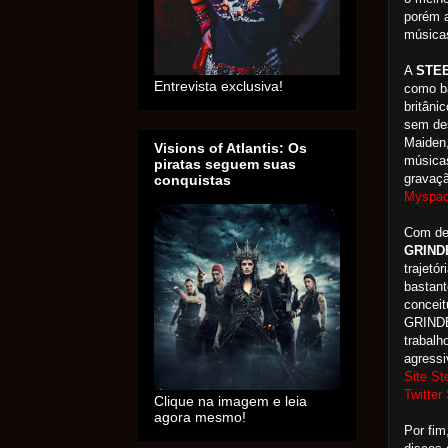
porém a
música
A
STE
Entrevista exclusiva!
como ba
britâni
sem des
Maiden,
Visions of Atlantis: Os
músicas
piratas seguem suas
gravaçã
conquistas
Myspac
Com dez
GRIND
trajetó
bastant
concei
GRINDE
trabalh
agressi
Site St
Twitter
Clique na imagem e leia
agora mesmo!
Por fim