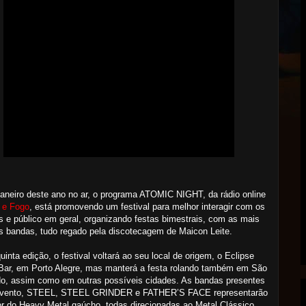
aneiro deste ano no ar, o programa ATOMIC NIGHT, da rádio online
 e Fogo
, está promovendo um festival para melhor interagir com os
s e público em geral, organizando festas bimestrais, com as mais
s bandas, tudo regado pela discotecagem de Maicon Leite.
uinta edição, o festival voltará ao seu local de origem, o Eclipse
Bar, em Porto Alegre, mas manterá a festa rolando também em São
o, assim como em outras possíveis cidades. As bandas presentes
evento, STEEL, STEEL GRINDER e FATHER’S FACE representarão
r do Heavy Metal gaúcho, todas direcionadas ao Metal Clássico,