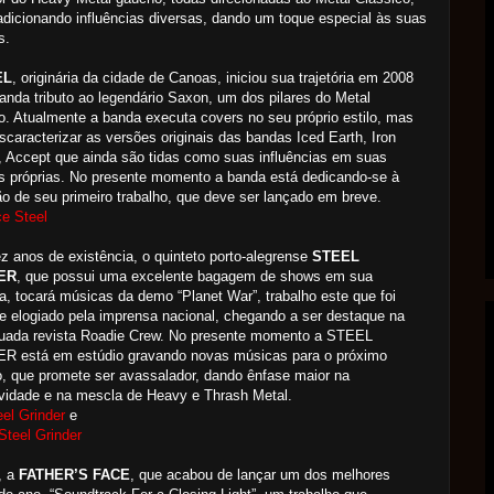
dicionando influências diversas, dando um toque especial às suas
s.
EL
, originária da cidade de Canoas, iniciou sua trajetória em 2008
nda tributo ao legendário Saxon, um dos pilares do Metal
co. Atualmente a banda executa covers no seu próprio estilo, mas
caracterizar as versões originais das bandas Iced Earth, Iron
 Accept que ainda são tidas como suas influências em suas
 próprias. No presente momento a banda está dedicando-se à
o de seu primeiro trabalho, que deve ser lançado em breve.
e Steel
 anos de existência, o quinteto porto-alegrense
STEEL
ER
, que possui uma excelente bagagem de shows em sua
ria, tocará músicas da demo “Planet War”, trabalho este que foi
e elogiado pela imprensa nacional, chegando a ser destaque na
tuada revista Roadie Crew. No presente momento a STEEL
R está em estúdio gravando novas músicas para o próximo
o, que promete ser avassalador, dando ênfase maior na
vidade e na mescla de Heavy e Thrash Metal.
eel Grinder
e
 Steel Grinder
, a
FATHER’S FACE
, que acabou de lançar um dos melhores