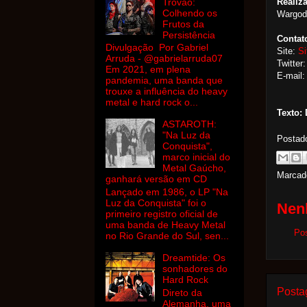
Realiz
Trovão:
Colhendo os
Wargod
Frutos da
Persistência
Contat
Divulgação Por Gabriel
Site:
Si
Arruda - @gabrielarruda07
Twitter
Em 2021, em plena
E-mail
pandemia, uma banda que
trouxe a influência do heavy
metal e hard rock o...
Texto:
ASTAROTH:
"Na Luz da
Postad
Conquista",
marco inicial do
Metal Gaúcho,
Marcad
ganhará versão em CD
Lançado em 1986, o LP "Na
Luz da Conquista" foi o
Nen
primeiro registro oficial de
uma banda de Heavy Metal
Po
no Rio Grande do Sul, sen...
Dreamtide: Os
sonhadores do
Hard Rock
Posta
Direto da
Alemanha, uma