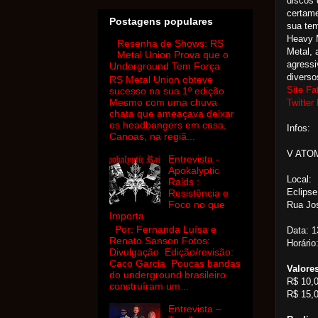
discos 
certame
Postagens populares
sua tem
Heavy M
Resenha de Shows: RS
Metal,
Metal Union Prova que o
agressi
Underground Tem Força
diverso
RS Metal Union obteve
Site Fa
sucesso na sua 1º edição
Mesmo com uma chuva
Twitter
chata que ameaçava deixar
os headbangers em casa,
Infos:
Canoas, na regiã...
V ATO
Entrevista -
Apokalyptic
Local:
Raids :
Eclipse
Resistência e
Foco no que
Rua Jos
Importa
Por: Fernanda Luísa e
Data: 1
Renato Sanson Fotos:
Horário
Divulgação Edição/revisão:
Caco Garcia Poucas bandas
Valores
do underground brasileiro
R$ 10,0
construíram um...
R$ 15,0
Entrevista –