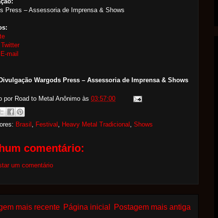
ação:
s Press – Assessoria de Imprensa & Shows
os:
te
:
Twitter
:
E-mail
 Divulgação Wargods Press – Assessoria de Imprensa & Shows
o por Road to Metal
Anônimo
às
03:57:00
ores:
Brasil
,
Festival
,
Heavy Metal Tradicional
,
Shows
hum comentário:
star um comentário
gem mais recente
Página inicial
Postagem mais antiga