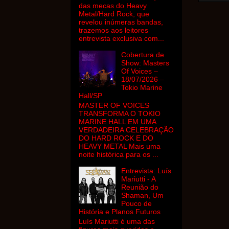
das mecas do Heavy
Metal/Hard Rock, que
revelou inúmeras bandas,
trazemos aos leitores
entrevista exclusiva com...
Cobertura de
Show: Masters
Of Voices –
18/07/2026 –
Tokio Marine
Hall/SP
MASTER OF VOICES
TRANSFORMA O TOKIO
MARINE HALL EM UMA
VERDADEIRA CELEBRAÇÃO
DO HARD ROCK E DO
HEAVY METAL Mais uma
noite histórica para os ...
Entrevista: Luís
Mariutti - A
Reunião do
Shaman, Um
Pouco de
História e Planos Futuros
Luís Mariutti é uma das