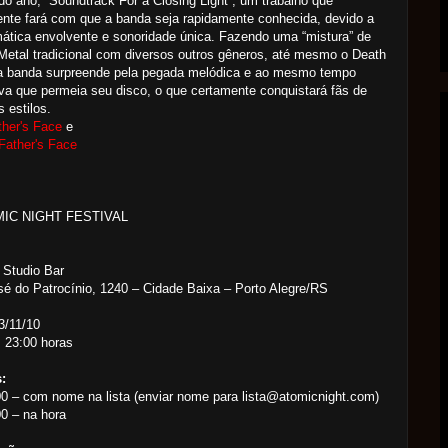
do ano, “Soundtrack For a Closing Light”, um trabalho que
nte fará com que a banda seja rapidamente conhecida, devido a
ática envolvente e sonoridade única. Fazendo uma “mistura” de
etal tradicional com diversos outros gêneros, até mesmo o Death
 a banda surpreende pela pegada melódica e ao mesmo tempo
va que permeia seu disco, o que certamente conquistará fãs de
s estilos.
ther's Face
e
 Father's Face
MIC NIGHT FESTIVAL
 Studio Bar
é do Patrocínio, 1240 – Cidade Baixa – Porto Alegre/RS
3/11/10
: 23:00 horas
:
0 – com nome na lista (enviar nome para lista@atomicnight.com)
0 – na hora