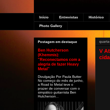
Início
Entrevistas
Histórico
Photo Gallery
quarta
Postagem em destaque
V At
Ben Hutcherson
(Khemmis):
cida
"Reconectamos com a
alegria de fazer Heavy
Metal”
Divulgação Por Paula Butter
No começo do mês de junho,
a Road to Metal teve o
prazer de conversar com o
simpático guitarrista Ben
Hutcherson...