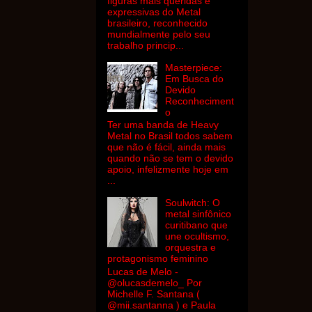
figuras mais queridas e
expressivas do Metal
brasileiro, reconhecido
mundialmente pelo seu
trabalho princip...
Masterpiece:
Em Busca do
Devido
Reconheciment
o
Ter uma banda de Heavy
Metal no Brasil todos sabem
que não é fácil, ainda mais
quando não se tem o devido
apoio, infelizmente hoje em
...
Soulwitch: O
metal sinfônico
curitibano que
une ocultismo,
orquestra e
protagonismo feminino
Lucas de Melo -
@olucasdemelo_ Por
Michelle F. Santana (
@mii.santanna ) e Paula