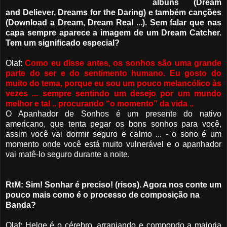
álbuns (Dream
and Deliever, Dreams for the Daring) e também canções
(Download a Dream, Dream Real ...). Sem falar que nas
capa sempre aparece a imagem de um Dream Catcher.
Tem um significado especial?
Olaf:
Como eu disse antes, os sonhos são uma grande
parte do ser e do sentimento humano. Eu gosto do
muito do tema, porque eu sou um pouco melancólico às
vezes ... sempre sentindo um desejo por um mundo
melhor e tal .. procurando “o momento” da vida ..
O Apanhador de Sonhos é um presente do nativo
americano, que tenta pegar os bons sonhos para você,
assim você vai dormir seguro e calmo ... - o sono é um
momento onde você está muito vulnerável e o apanhador
vai matê-lo seguro durante a noite.
RtM: Sim! Sonhar é preciso! (risos). Agora nos conte um
pouco mais como é o processo de composição na
Banda?
Olaf: Helge é o cérebro, arranjando e compondo a maioria