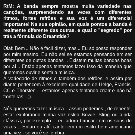
RtM: A banda sempre mostra muita variedade nas
canções, surpreendendo as vezes com diferentes
ritmos, fortes refrões e sua voz é um diferencial
importante! Na sua opinião, em quais pontos a banda é
realmente diferente das outras, e qual o "segredo" por
trás a fórmula do Dreamtide?
Olaf: Bem .. Não é fácil dizer, mas .. Eu só posso responder
por mim mesmo. Eu não sei se estamos pensando em ser
diferentes de outras bandas .. Existem muitas bandas boas
por aí .. Então apenas tentamos fazer isso da maneira que
queremos ouvir e sentir a música.
A variedade de ritmos e também dos refrões, e assim por
diante pertencem à excelente qualidade de Helge, Francis,
CC e Thorsten ... estamos apenas tentando criarr e não há
fronteiras ...;).
Nós queremos fazer música .. assim podemos , de repente,
estar explorando minha voz estilo Bowie, Sting ou ainda
clássica, por exemplo ... eu adoro brincar com os sons de
vozes .. Então eu até cantei em um estilo bem americano
uma vez - se você se lembra.