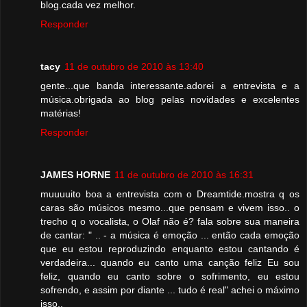
blog.cada vez melhor.
Responder
tacy
11 de outubro de 2010 às 13:40
gente...que banda interessante.adorei a entrevista e a
música.obrigada ao blog pelas novidades e excelentes
matérias!
Responder
JAMES HORNE
11 de outubro de 2010 às 16:31
muuuuito boa a entrevista com o Dreamtide.mostra q os
caras são músicos mesmo...que pensam e vivem isso.. o
trecho q o vocalista, o Olaf não é? fala sobre sua maneira
de cantar: " .. - a música é emoção ... então cada emoção
que eu estou reproduzindo enquanto estou cantando é
verdadeira... quando eu canto uma canção feliz Eu sou
feliz, quando eu canto sobre o sofrimento, eu estou
sofrendo, e assim por diante ... tudo é real" achei o máximo
isso..