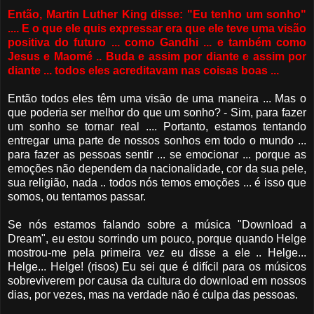
Então, Martin Luther King disse: "Eu tenho um sonho"
.... E o que ele quis expressar era que ele teve uma visão
positiva do futuro ... como Gandhi ... e também como
Jesus e Maomé .. Buda e assim por diante e assim por
diante ... todos eles acreditavam nas coisas boas ...
Então todos eles têm uma visão de uma maneira ... Mas o
que poderia ser melhor do que um sonho? - Sim, para fazer
um sonho se tornar real .... Portanto, estamos tentando
entregar uma parte de nossos sonhos em todo o mundo ...
para fazer as pessoas sentir ... se emocionar ... porque as
emoções não dependem da nacionalidade, cor da sua pele,
sua religião, nada .. todos nós temos emoções ... é isso que
somos, ou tentamos passar.
Se nós estamos falando sobre a música "Download a
Dream", eu estou sorrindo um pouco, porque quando Helge
mostrou-me pela primeira vez eu disse a ele .. Helge...
Helge... Helge! (risos) Eu sei que é difícil para os músicos
sobreviverem por causa da cultura do download em nossos
dias, por vezes, mas na verdade não é culpa das pessoas.