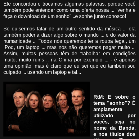
Ele concordou e trocamos algumas palavras, porque você
também pode entender como uma oferta nossa ... "venha e
faça o download de um sonho"...e sonhe junto conosco!
Se quisermos falar de um outro sentido da música ... ela
também poderia dizer algo sobre o mundo ... e do valor da
humanidade ... Todos nós queremos ter a roupa legal, um
iPod, um laptop ... mas nós não queremos pagar muito ...
Assim, muitas pessoas têm de trabalhar em condições
muito, muito ruins .. na China por exemplo ... - é apenas
uma opinião, mas é claro que eu sei que eu também sou
culpado ... usando um laptop e tal...
RtM: E sobre o
tema "sonho"? É
amplamente
utilizado por
vocês, seja no
nome da Banda,
e nos títulos dos