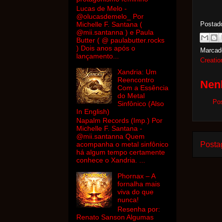
Lucas de Melo -
@olucasdemelo_ Por
Michelle F. Santana (
Postad
@mii.santanna ) e Paula
Butter ( @ paulabutter.rocks
) Dois anos após o
Marcad
lançamento...
Creatio
Xandria: Um
Reencontro
Nen
Com a Essência
do Metal
Po
Sinfônico (Also
In English)
Napalm Records (Imp.) Por
Michelle F. Santana -
@mii.santanna Quem
Posta
acompanha o metal sinfônico
há algum tempo certamente
conhece o Xandria. ...
Phornax – A
fornalha mais
viva do que
nunca!
Resenha por:
Renato Sanson Algumas