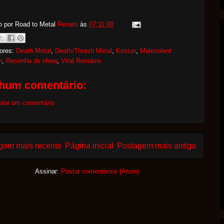
o por Road to Metal
Renato
às
07:11:00
ores:
Death Metal
,
Death/Thrash Metal
,
Krisiun
,
Malevolent
n
,
Resenha de show
,
Vital Remains
hum comentário:
star um comentário
gem mais recente
Página inicial
Postagem mais antiga
Assinar:
Postar comentários (Atom)