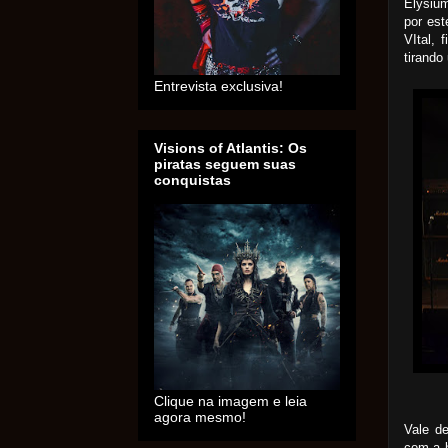
Elysium
por es
VItal,
tirando
Entrevista exclusiva!
Visions of Atlantis: Os
piratas seguem suas
conquistas
Clique na imagem e leia
agora mesmo!
Vale de
com a 