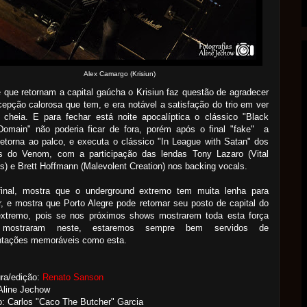
Alex Camargo (Krisiun)
que retornam a capital gaúcha o Krisiun faz questão de agradecer
cepção calorosa que tem, e era
notável
a satisfação do trio em ver
 cheia. E para fechar está noite
apocalíptica
o clássico "Black
Domain" não poderia ficar de fora, porém após o final "fake" a
etorna ao palco, e executa o clássico "In League with Satan" dos
es do Venom, com a participação das lendas Tony Lazaro (Vital
) e Brett Hoffmann (Malevolent Creation) nos backing vocals.
final, mostra que o underground extremo tem muita lenha para
, e mostra que Porto Alegre pode retomar seu posto de capital do
extremo, pois se nos próximos shows mostrarem toda esta força
mostraram neste, estaremos sempre bem servidos de
ntações memoráveis como esta.
ra/edição:
Renato Sanson
Aline Jechow
: Carlos "Caco The Butcher" Garcia