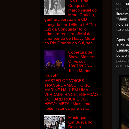
"Na Luz da
com um
Conquista",
coman
marco inicial do
literal
Metal Gaúcho,
ganhará versão em CD
"Manic
no clás
Lançado em 1986, o LP "Na
Luz da Conquista" foi o
fazend
primeiro registro oficial de
uma banda de Heavy Metal
Após d
no Rio Grande do Sul, sen...
subir a
Camargo
Cobertura de
botarem
Show: Masters
passand
Of Voices –
aos nov
18/07/2026 –
Tokio Marine
Hall/SP
MASTER OF VOICES
TRANSFORMA O TOKIO
MARINE HALL EM UMA
VERDADEIRA CELEBRAÇÃO
DO HARD ROCK E DO
HEAVY METAL Mais uma
noite histórica para os ...
Masterpiece:
Em Busca do
Devido