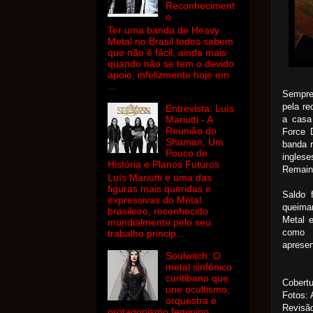
Reconheciment
o
Ter uma banda de Heavy
Metal no Brasil todos sabem
que não é fácil, ainda mais
quando não se tem o devido
apoio, infelizmente hoje em
...
Sempre 
pela re
Entrevista: Luís
a casa
Mariutti - A
Reunião do
Force 
Shaman, Um
banda r
Pouco de
ingles
História e Planos Futuros
Remains
Luís Mariutti é uma das
figuras mais queridas e
Saldo 
expressivas do Metal
queimar
brasileiro, reconhecido
Metal 
mundialmente pelo seu
como 
trabalho princip...
aprese
Soulwitch: O
metal sinfônico
curitibano que
Cobertu
une ocultismo,
Fotos: 
orquestra e
Revisão
protagonismo feminino