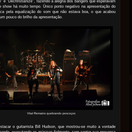
" e "Dechristianize", fazendo a alegria dos bangers que esperavam
te show há muito tempo. Único ponto negativo na apresentação do
 fica pela equalização do som que não estava boa, o que acabou
 um pouco do brilho da apresentação.
Vital Remains quebrando pescoços
stacar o guitarrista Bill Hudson, que mostrou-se muito a vontade
banda, executando as músicas fielmente, sem contar sua presença