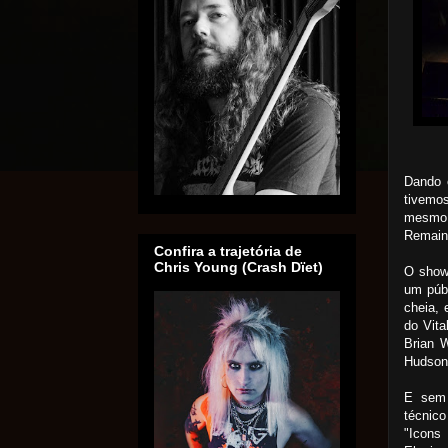
Dando 
tivemo
mesmo 
Remain
Confira a trajetória de
Chris Young (Crash Dïet)
O show 
um púb
cheia, 
do Vit
Brian W
Hudson 
E sem 
técnico
"Icons