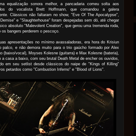
a equalização sonora melhor, a pancadaria comeu solta aos
dos do vocalista Brett Hoffmann, que comandou a galera
mente. C
lássicos
não faltaram no show, "Eve Of The Apocalypse",
 Demise" e "Slaughterhouse" foram despejadas sem dó, até chegar
sico absoluto "Malevolent Creation", que gerou uma tremenda roda,
o os bangers perderem o pescoço.
uas apresentações no mínimo avassaladoras, era hora do Krisiun
o palco, e não demora muito para o trio gaúcho formado por Alex
 (baixo/vocal), Moyses Kolesne (guitarra) e Max Kolesne (bateria),
 a casa a baixo, com seu brutal Death Metal de encher os ouvidos,
o em seu setlist desde clássicos do naipe de "Kings of Killing"
os petardos como "Combustion Inferno" e "Blood of Lions".