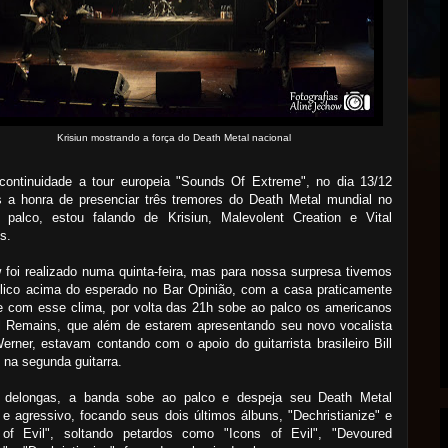
Krisiun mostrando a força do Death Metal nacional
continuidade a tour europeia "Sounds Of Extreme", no dia 13/12
s a honra de presenciar três tremores do Death Metal mundial no
palco, estou falando de Krisiun, Malevolent Creation e Vital
s.
foi realizado numa quinta-feira, mas para nossa surpresa tivemos
lico acima do esperado no Bar Opinião, com a casa praticamente
e com esse clima, por volta das 21h sobe ao palco os americanos
al Remains, que além de estarem apresentando seu novo vocalista
erner, estavam contando com o apoio do guitarrista brasileiro Bill
na segunda guitarra.
delongas, a banda sobe ao palco e despeja seu Death Metal
 e agressivo, focando seus dois últimos álbuns, "Dechristianize" e
 of Evil", soltando petardos como "Icons of Evil", "Devoured