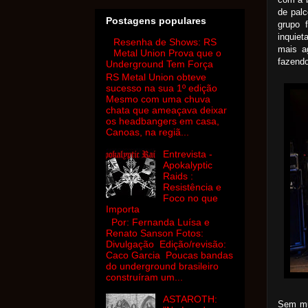
de palc
Postagens populares
grupo 
inquiet
Resenha de Shows: RS
mais a
Metal Union Prova que o
fazend
Underground Tem Força
RS Metal Union obteve
sucesso na sua 1º edição
Mesmo com uma chuva
chata que ameaçava deixar
os headbangers em casa,
Canoas, na regiã...
Entrevista -
Apokalyptic
Raids :
Resistência e
Foco no que
Importa
Por: Fernanda Luísa e
Renato Sanson Fotos:
Divulgação Edição/revisão:
Caco Garcia Poucas bandas
do underground brasileiro
construíram um...
ASTAROTH:
Sem mui