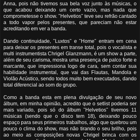
Anna, pois não tivemos sua bela voz junto às músicas, o
que acabou deixando um certo vazio, mas nada que
comprometesse o show. "Helvetios" teve seu refrão cantado
a todo vapor pelos presentes, que pareciam não estar
acreditando em ver a banda.
Dando continuidade, "Luxtos" e "Home" entram em cena
para deixar os presentes em transe total, pois o vocalista e
multi instrumentista Chrigel Glanzmann, é um show a parte,
além de seu carisma, mostra uma presença de palco forte e
marcante, que impressiona logo de cara, sem contar sua
habilidade instrumental, que vai das Flautas, Mandola e
Violão Acústico, sendo todos muito bem executados, dando
total diferencial ao som do grupo.
Como a banda esta em plena divulgação de seu novo
álbum, em minha opinião, acredito que o setlist poderia ser
mais variado, pois só do álbum "Helvetios" tivemos 11
músicas (sendo que o disco tem 18), deixando pouco
espaço para seus primeiros trabalhos, algo que quebrou um
pouco o clima do show, mas não tirando o seu brilho, pois
ao meio as composições novas Chrigel brinca com os