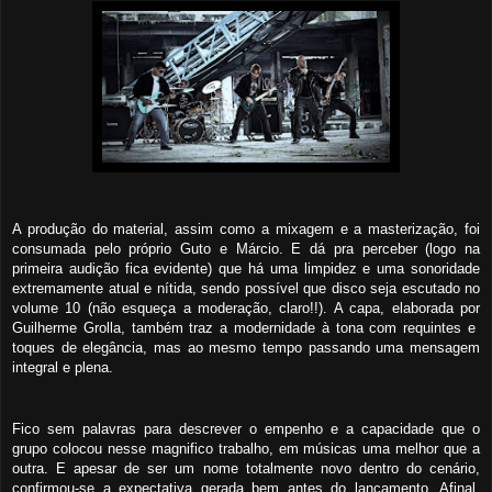
A produção do material, assim como a mixagem e a masterização, foi
consumada pelo próprio Guto e Márcio. E d
á
pra perceber (logo na
primeira audição
fica evidente) que há uma limpidez e uma sonoridade
extremamente atual e nítida,
sendo possível
que disco seja escutado no
volume
10
(
não esqueça a
moderação, claro!!). A capa,
elaborada
por
Guilherme Grolla, também traz a modernidade à tona com requintes e
toques de elegância, mas ao mesmo tempo passando uma mensagem
integral e plena.
Fico sem palavras para descrever o empenho e a capacidade que o
grupo colocou nesse magnifico trabalho,
em músicas
uma melhor que a
outra. E apesar de ser um nome totalmente novo dentro do cenário,
confirmou-se a
expectativa gerada bem antes do lançamento. Afinal,