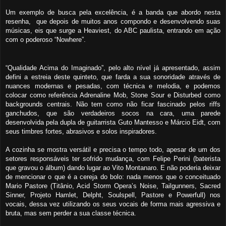
Um exemplo de busca pela excelência, é a banda que
abord
o nesta
resenha,
que d
epois de muitos anos compondo e desenvolvendo suas
músicas, eis que surge a Heaviest, do ABC paulista, entrando em ação
com o poderoso “Nowhere”.
“Qualidade Acima do Imaginado”, pelo alto nível já apresentado, assim
defini a e
streia deste quinteto, que farda a sua sonoridade através de
nuances
modernas e pesadas,
com técnica e melodia
,
e podemos
colocar como refe
rência
Adrenaline Mob, Stone Sour e Disturbed como
backgrounds centrais. Não tem como não ficar fascinado pelos riffs
ganchudos, que são verdadeiros socos na cara,
uma
parede
desenvolvid
a
pela dupla de guitarrista Guto Mantesso e Márcio Eidt,
com
seus
timbres fortes, abrasivos e solos inspiradores
.
A
cozinha
se mostra versátil e precisa o tempo todo, apesar de um dos
setores responsáveis ter sofrido mudança
,
com Felipe Perini (baterista
que gravou
o álbum
) dando lugar ao Vito Montanaro. E não poderia deixar
de mencionar o que é a cereja do bolo: nada menos que o conceituado
Mario Pastore (Titânio, Acid Storm Opera’s Noise, Tailgunners, Sacred
Sinner, Projeto Hamlet, Delpht, Soulspell, Pastore e Powerfull) nos
vocais, dessa vez
u
tilizando
os seus vocais de forma mais agressiva e
bruta, mas sem perder a sua classe técnica.