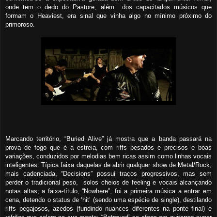
onde tem o dedo do Pastore,
além
d
os capacitados músicos que
formam o Heaviest
,
era
sinal
que vinha
algo no mínimo próximo do
primoroso
.
Marcando território, “Buried Alive”
já mostra que a banda passará na
prova de fogo que é a estreia, com riffs pesados e precisos
e boas
variações,
conduzidos por melodias bem ricas
assim como linhas
vocais
inteligentes. Típica faixa daquelas de abrir qualquer show de Metal/Rock;
mais cadenciada, “Decisions” possui
traços
progressivos, mas sem
perder o tradicional peso, solos cheios de feeling e vocais alcançando
notas altas; a faixa-título, “Nowhere”, foi
a
primeira música a entrar em
cena, detendo o status de ‘hit’ (sendo uma espécie de single), de
stilando
riffs pegajosos, azedos (fundindo nuances diferentes na ponte final) e