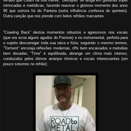
refr
ão
s que colam na sua mente; “Betrayed” se afoga em guitarras super
intrincadas e melódicas, fazendo reavivar o glorioso momento dos anos
90 que outrora foi do Pantera (outra influência confessa do quinteto).
Outra canção que nos prende com belos refrãos marcantes.
“Crawling Back” destoa momentos robustos e agressivos nos vocais
(que ora ecoa alguns agudos do Pastore) e no instrumental, perfeita para
o sujeito descarregar toda sua raiva e fúria; seguindo o mesmo terreno,
“Torment” encoraja reflexões modernas, riffs bem encaixados e melodias
bem dosadas
; “Time” é equilibrada, abrange um clima mais intenso,
conduzidos pelos ótimos arranjos rítmicos e vocais interessantes (um
pouco soturnos no refrão);