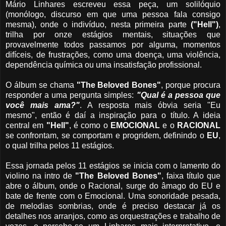
Mário Linhares escreveu essa peça, um solilóquio
(monólogo, discurso em que uma pessoa fala consigo
mesma), onde o indivíduo, nesta primeira parte
("Hell")
,
trilha por onze estágios mentais, situações que
provavelmente todos passamos por alguma, momentos
difíceis, de frustrações, como uma doença, uma violência,
dependência química ou uma insatisfação profissional.
O álbum se chama
"The Beloved Bones"
, porque procura
responder a uma pergunta simples:
"Qual é a pessoa que
você mais ama?"
. A resposta mais óbvia seria "Eu
mesmo", então é daí a inspiração para o título. A ideia
central em
"Hell"
, é como o
EMOCIONAL
e o
RACIONAL
se confrontam, se comportam e progridem, definindo o
EU
,
o qual trilha pelos 11 estágios.
Essa jornada pelos 11 estágios se inicia com o lamento do
violino na intro de
"The Beloved Bones"
, faixa título que
abre o álbum, onde o Racional, surge do âmago do EU e
bate de frente com o Emocional. Uma sonoridade pesada,
de melodias sombrias, onde é preciso destacar já os
detalhes nos arranjos, como as orquestrações e trabalho de