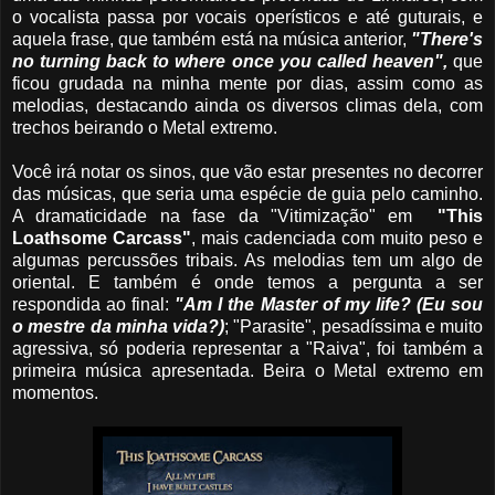
o vocalista passa por vocais operísticos e até guturais, e
aquela frase, que também está na música anterior,
"There's
no turning back to where once you called heaven",
que
ficou grudada na minha mente por dias, assim como as
melodias, destacando ainda os diversos climas dela, com
trechos beirando o Metal extremo.
Você irá notar os sinos, que vão estar presentes no decorrer
das músicas, que seria uma espécie de guia pelo caminho.
A dramaticidade na fase da "Vitimização" em
"This
Loathsome Carcass"
, mais cadenciada com muito peso e
algumas percussões tribais. As melodias tem um algo de
oriental. E também é onde temos a pergunta a ser
respondida ao final:
"Am I the Master of my life? (Eu sou
o mestre da minha vida?)
; "Parasite", pesadíssima e muito
agressiva, só poderia representar a "Raiva", foi também a
primeira música apresentada. Beira o Metal extremo em
momentos.