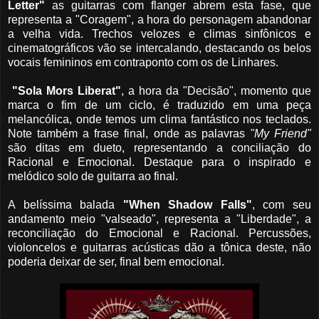
Letter"
as guitarras com flanger abrem esta fase, que
representa a "Coragem", a hora do personagem abandonar
a velha vida. Trechos velozes e climas sinfônicos e
cinematográficos vão se intercalando, destacando os belos
vocais femininos em contraponto com os de Linhares.
"Sola Mors Liberat"
, a hora da "Decisão", momento que
marca o fim de um ciclo, é traduzido em uma peça
melancólica, onde temos um clima fantástico nos teclados.
Note também a frase final, onde as palavras
"My Friend"
são ditas em dueto, representando a conciliação do
Racional e Emocional. Destaque para o inspirado e
melódico solo de guitarra ao final.
A belíssima balada
"When Shadow Falls"
, com seu
andamento meio "valseado", representa a "Liberdade", a
reconciliação do Emocional e Racional. Percussões,
violoncelos e guitarras acústicas dão a tônica deste, não
poderia deixar de ser, final bem emocional.