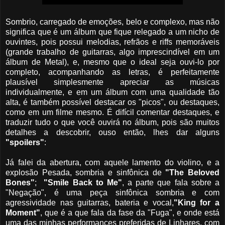
Sombrio, carregado de emoções, belo e complexo, mas não
significa que é um álbum que fique relegado a um nicho de
ouvintes, pois possui melodias, refrãos e riffs memoráveis
(grande trabalho de guitarras, algo imprescindível em um
álbum de Metal), e, mesmo que o ideal seja ouvi-lo por
completo, acompanhando as letras, é perfeitamente
plausível simplesmente apreciar as músicas
individualmente, e em um álbum com uma qualidade tão
alta, é também possível destacar os "picos", ou destaques,
como em um filme mesmo. É difícil comentar destaques, e
traduzir tudo o que você ouvirá no álbum, pois são muitos
detalhes a descobrir, ouso então, lhes dar alguns
"spoilers"
:
Já falei da abertura, com aquele lamento do violino, e a
explosão Pesada, sombria e sinfônica de
"The Beloved
Bones"
;
"Smile Back to Me"
, a parte que fala sobre a
"Negação", é uma peça sinfônica sombria e com
agressividade nas guitarras, bateria e vocal,
"King for a
Moment"
, que é a que fala da fase da "Fuga", e onde está
uma das minhas performances preferidas de Linhares, com