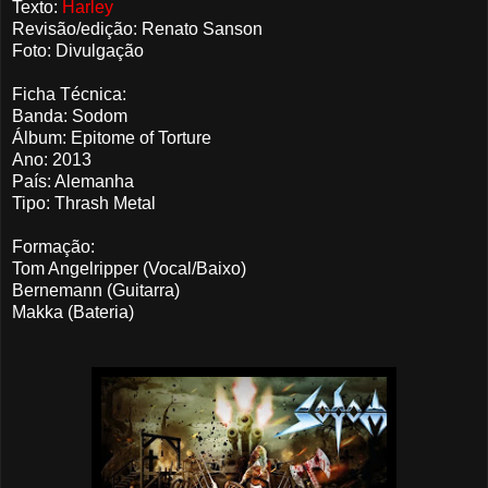
Texto:
Harley
Revisão/edição: Renato Sanson
Foto: Divulgação
Ficha Técnica:
Banda: Sodom
Álbum: Epitome of Torture
Ano: 2013
País: Alemanha
Tipo: Thrash Metal
Formação:
Tom Angelripper (Vocal/Baixo)
Bernemann (Guitarra)
Makka (Bateria)