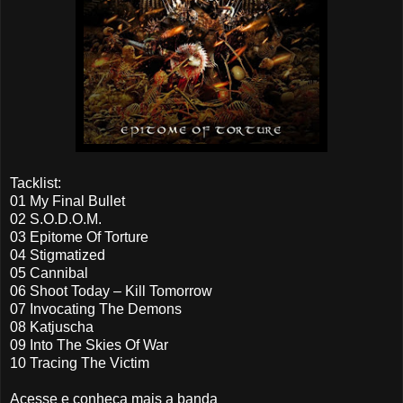
Tacklist:
01 My Final Bullet
02 S.O.D.O.M.
03 Epitome Of Torture
04 Stigmatized
05 Cannibal
06 Shoot Today – Kill Tomorrow
07 Invocating The Demons
08 Katjuscha
09 Into The Skies Of War
10 Tracing The Victim
Acesse e conheça mais a banda