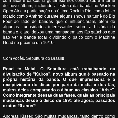
com altos e baixos. O guitarrista nos contou sobre a turnê
do novo álbum, incluindo a estreia da banda no Wacken
Open Air e a participação no último Rock in Rio, como foi ter
tocado com o Anthrax durante alguns shows na turnê do Big
Four ao lado de bandas que o influenciaram, além de
algumas curiosidades interessantes sobre a história da
banda e, claro, deixou uma mensagem aos fãs gaúchos que
irão ver a banda tocar dividindo o palco com o Machine
Head no próximo dia 16/10.
Com vocês, Sepultura do Brasil!!
Road to Metal: O Sepultura está trabalhando na
divulgação de “Kairos”, novo álbum que é baseado na
própria história da banda. O que impressiona é a
receptividade do disco por parte da mídia e dos fãs,
muitos deles comparando o álbum ao clássico “Arise”.
Como integrante dessas duas fases, quais as principais
mudanças desde o disco de 1991 até agora, passados
exatos 20 anos?
Andreas Kisser: São muitas mudanças, tanto dentro como