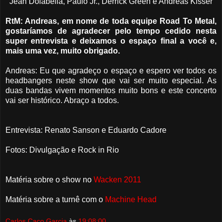
Jean Dolabella, Paulo Jr., Derrick Green e Andreas Kisser
RtM: Andreas, em nome de toda equipe Road To Metal,
gostaríamos de agradecer pelo tempo cedido nesta
super entrevista e deixamos o espaço final a você e,
mais uma vez, muito obrigado.
Andreas: Eu que agradeço o espaço e espero ver todos os
headbangers neste show que vai ser muito especial. As
duas bandas vivem momentos muito bons e este concerto
vai ser histórico. Abraço a todos.
Entrevista: Renato Sanson e Eduardo Cadore
Fotos: D
ivulgação e Rock in Rio
Matéria sobre o show no
Wacken 2011
Matéria sobre a turnê com o
Machine Head
Carlos Caco Garcia
às
19:08:00