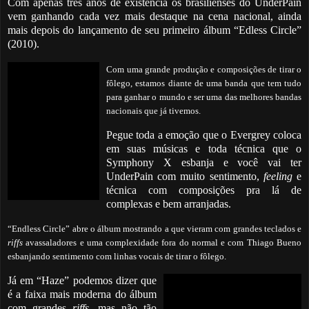
Com apenas três anos de existência os brasilienses do UnderPain
vem ganhando cada vez mais destaque na cena nacional, ainda
mais depois do lançamento de seu primeiro álbum “Edless Circle”
(2010).
Com uma grande produção e composições de tirar o
fôlego, estamos diante de uma banda que tem tudo
para ganhar o mundo e ser uma das melhores bandas
nacionais que já tivemos.
Pegue toda a emoção que o Evergrey coloca
em suas músicas e toda técnica que o
Symphony X esbanja e você vai ter
UnderPain com muito sentimento,
feeling
e
técnica com composições pra lá de
complexas e bem arranjadas.
“Endless Circle” abre o álbum mostrando a que vieram com grandes teclados e
riffs
avassaladores e uma complexidade fora do normal e com Thiago Bueno
esbanjando sentimento com linhas vocais de tirar o fôlego.
Já em “Haze” podemos dizer que
é a faixa mais moderna do álbum
com grandes
riffs
, mas não tão