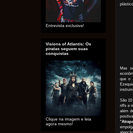
plástic
Entrevista exclusiva!
Visions of Atlantis: Os
piratas seguem suas
conquistas
Mas se
econôm
que o 
Ezequie
instru
São 10
riffs e
além d
positi
Clique na imagem e leia
"Atrap
agora mesmo!
empolg
atençã