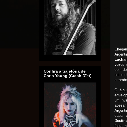
Chegan
Argent
Lucha
vozes m
com dos
Confira a trajetória de
estilo 
Chris Young (Crash Dïet)
e tamb
O álbu
envelop
um inve
apesar
Argenti
capa, 
Destin
faixa m