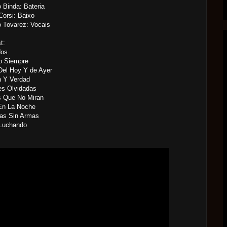
 Binda: Bateria
Corsi: Baixo
 Tovarez: Vocais
t:
dos
o Siempre
Del Hoy Y de Ayer
n Y Verdad
es Olvidadas
s Que No Miran
 En La Noche
ras Sin Armas
 Luchando