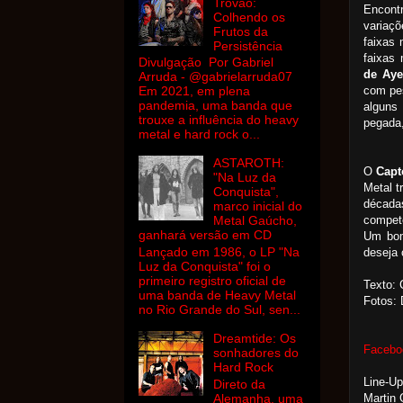
Trovão:
Encont
Colhendo os
variaç
Frutos da
faixas
Persistência
faixas 
Divulgação Por Gabriel
de Aye
Arruda - @gabrielarruda07
com pes
Em 2021, em plena
pandemia, uma banda que
alguns
trouxe a influência do heavy
pegada,
metal e hard rock o...
ASTAROTH:
O
Capt
"Na Luz da
Metal t
Conquista",
década
marco inicial do
competê
Metal Gaúcho,
ganhará versão em CD
Um bom
Lançado em 1986, o LP "Na
deseja 
Luz da Conquista" foi o
primeiro registro oficial de
Texto: 
uma banda de Heavy Metal
Fotos: 
no Rio Grande do Sul, sen...
Dreamtide: Os
Facebo
sonhadores do
Hard Rock
Line-Up
Direto da
Alemanha, uma
Martin 