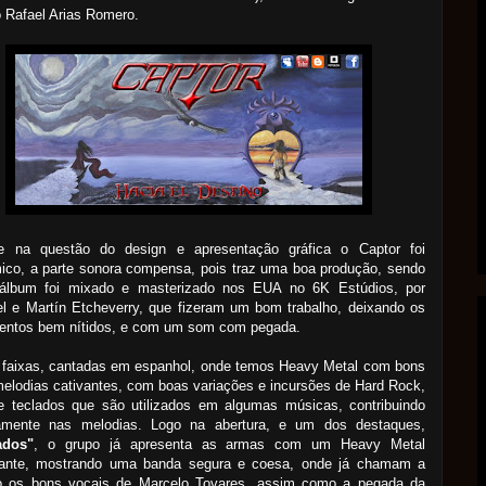
o Rafael Arias Romero.
 na questão do design e apresentação gráfica o Captor foi
ico, a parte sonora compensa, pois traz uma boa produção, sendo
álbum foi mixado e masterizado nos EUA no 6K Estúdios, por
l e Martín Etcheverry, que fizeram um bom trabalho, deixando os
mentos bem nítidos, e com um som com pegada.
 faixas, cantadas em espanhol, onde temos Heavy Metal com bons
 melodias cativantes, com boas variações e incursões de Hard Rock,
e teclados que são utilizados em algumas músicas, contribuindo
vamente nas melodias. Logo na abertura, e um dos destaques,
ados"
, o grupo já apresenta as armas com um Heavy Metal
ante, mostrando uma banda segura e coesa, onde já chamam a
o os bons vocais de Marcelo Tovares, assim como a pegada da