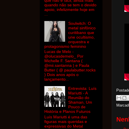
que não é fácil, ainda mais
quando não se tem o devido
apoio, infelizmente hoje em
...
Soulwitch: O
metal sinfônico
curitibano que
une ocultismo,
orquestra e
protagonismo feminino
Lucas de Melo -
@olucasdemelo_ Por
Michelle F. Santana (
@mii.santanna ) e Paula
Butter ( @ paulabutter.rocks
) Dois anos após o
lançamento...
Entrevista: Luís
Postad
Mariutti - A
Reunião do
Shaman, Um
Marcad
Pouco de
História e Planos Futuros
Luís Mariutti é uma das
Nen
figuras mais queridas e
expressivas do Metal