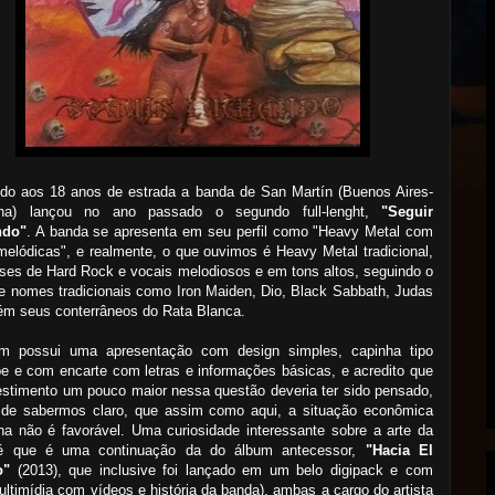
do aos 18 anos de estrada a banda de San Martín (Buenos Aires-
ina) lançou no ano passado o segundo full-lenght,
"Seguir
ndo"
. A banda se apresenta em seu perfil como "Heavy Metal com
elódicas", e realmente, o que ouvimos é Heavy Metal tradicional,
es de Hard Rock e vocais melodiosos e em tons altos, seguindo o
de nomes tradicionais como Iron Maiden, Dio, Black Sabbath, Judas
ém seus conterrâneos do Rata Blanca.
m possui uma apresentação com design simples, capinha tipo
e e com encarte com letras e informações básicas, e acredito que
stimento um pouco maior nessa questão deveria ter sido pensado,
 de sabermos claro, que assim como aqui, a situação econômica
na não é favorável. Uma curiosidade interessante sobre a arte da
é que é uma continuação da do álbum antecessor,
"Hacia El
o"
(2013), que inclusive foi lançado em um belo digipack e com
ultimídia com vídeos e história da banda), ambas a cargo do artista