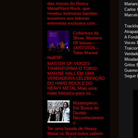
das mecas do Heavy
Mariano
Metal/Hard Rock, que
Carlos 
revelou inúmeras bandas,
Marcelo
trazemos aos leitores
entrevista exclusiva com...
Tracklis
Atrapa
Cobertura de
A Fond
Show: Masters
Of Voices –
Voces 
18/07/2026 –
Traicio
Tokio Marine
Verdad
Hall/SP
Mirada
MASTER OF VOICES
Gritos
TRANSFORMA O TOKIO
Guerre
MARINE HALL EM UMA
Seguir
VERDADEIRA CELEBRAÇÃO
DO HARD ROCK E DO
HEAVY METAL Mais uma
noite histórica para os ...
Masterpiece:
Em Busca do
Devido
Reconheciment
o
Ter uma banda de Heavy
Metal no Brasil todos sabem