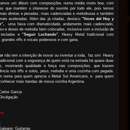
ramos um álbum com composições numa média muito boa, com
ões que mantém o interesse do ouvinte por todo ele, pois temos
 mais diretas e pesadas, mais cadenciadas e melodiosas e também
mais aceleradas. Além das já citadas, destaco
"Voces del Hoy y
r",
uma faixa com dramaticidade, andamento mais cadenciado,
o e doses de melodia bem colocadas, inclusive com a inclusão de
 teclados e
"Seguir Luchando"
, Heavy Metal tradicional com
 grandes riffs e vocais poderosos e com gana.
or
não tem a intenção de inovar ou inventar a roda, faz sim Heavy
radicional com a segurança de quem está na estrada há quase duas
s, mostrando qualidade e força nas composições, que trazem
ncia nos riffs e solos, peso, melodia e uma cozinha com pegada.
 nome para quem aprecia o Metal Sul Americano, e para quem
conhecer mais bandas de nossa vizinha Argentina.
Carlos Garcia
Divulgação
ok
:
Galeano: Guitarras