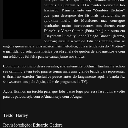
naturais e ajudaram o CD a manter o ouvinte tão
fascinado. Primeiramente em “Zombies Dictator”
que, para desespero dos fãs mais tradicionais, se
aproxima muito do Metalcore, mas consegue
resultados muito interessantes nos duetos entre
Falaschi e Victor Cutrale (Fúria Inc.,) e a outra em
“Daydream Lucidity” onde Thiago Bianchi (Karma,
Shaman) auxilia a voz de Edu nos refrões, mas se
engana quem espera uma música mais melódica, pois a tendência do “Motion”
é mantida, ou seja, uma música pesada cheia de quebra de andamentos e com
um refrão que foi feita para se cantar junto nos shows.
Como citei no inicio dessa resenha, aparentemente o Almah finalmente achou
seu caminho e tem tudo para se tornar mais uma grande banda para representar
o Brasil no exterior (inclusive pouco antes do lançamento aqui, a banda fez
shows acústicos pelo Japão, além de programas de TV).
Agora ficamos na torcida para que Edu passe logo por essa fase ruim e volte
para os palcos, seja com o Almah, seja com o Angra.
Texto: Harley
Revisão/edição: Eduardo Cadore