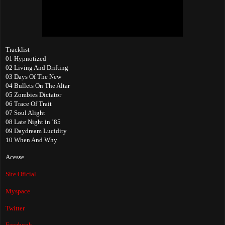
Tracklist
01
Hypnotized
02
Living And Drifting
03
Days Of The New
04
Bullets On The Altar
05
Zombies Dictator
06
Trace Of Trait
07
Soul Alight
08
Late Night in ’85
09
Daydream Lucidity
10
When And Why
Acesse
Site Oficial
Myspace
Twitter
Facebook