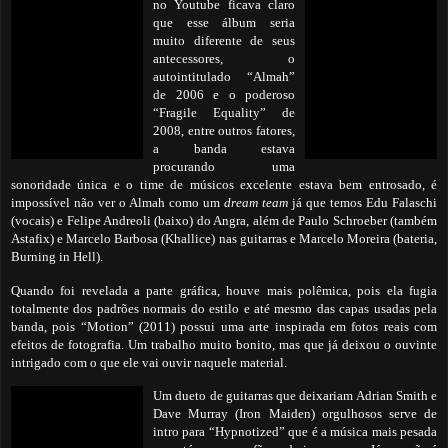
no Youtube ficava claro
que esse álbum seria
muito diferente de seus
antecessores, o
autointitulado “Almah”
de 2006 e o poderoso
“Fragile Equality” de
2008, entre outros fatores,
a banda estava
procurando uma
sonoridade única e o time de músicos excelente estava bem entrosado, é
impossível não ver o Almah como um
dream team
já que temos Edu Falaschi
(vocais) e Felipe Andreoli (baixo) do Angra, além de
Paulo Schroeber (também
Astafix) e Marcelo Barbosa (Khallice) nas guitarras e Marcelo Moreira (bateria,
Burning in Hell).
Quando foi revelada a parte gráfica, houve mais polêmica, pois ela fugia
totalmente dos padrões normais do estilo e até mesmo das capas usadas pela
banda, pois “Motion” (2011) possui uma arte
inspirada em fotos reais com
efeitos de fotografia. Um trabalho muito bonito, mas que já deixou o ouvinte
intrigado com o que ele vai ouvir naquele material.
Um dueto de guitarras que deixariam Adrian Smith e
Dave Murray (Iron Maiden) orgulhosos serve de
intro para “Hypnotized” que é a música mais pesada