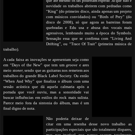
que até mesmo os fãs poderiam esperar. Já que não é
novidade os trabalhos abrirem com pedradas como
“King” (do primeiro disco, ainda apenas um projeto
com músicos convidados) ou “Birds of Prey” (do
disco de 2008), só que agora as barreiras foram
quebradas e Edu usa e abusa dos vocais mais
agressivos, lembrando
muito a época do Symbols.
Sensação essa que se confirma com “Living And
Drifting”, ou “Trace Of Trait” (primeira música de
trabalho).
A cada faixa as inovações se apresentam seja como
em “Days of the New” que tem um
groove
e ares
meio
stoner,
sendo que as guitarras nos remetem aos
trabalhos do grande Black Label Society. Ou então
“When And Why” que finaliza o álbum com uma
sessão acústica que dá aquela calmaria após a
porrada que você ouviu, mas a sonoridade vai
buscar influências em estilos do rock mais sulista.
Parece meio fora da sintonia do álbum, mas é um
final digno de nota.
Não poderia deixar de
citar em uma resenha desse novo trabalho as
participações especiais que são totalmente dispares,
mas por incrível que pareça soaram totalmente