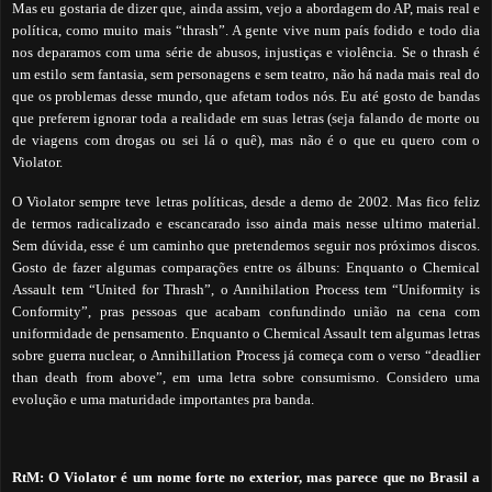
Mas eu gostaria de dizer que, ainda assim, vejo a abordagem do AP, mais real e
política, como muito mais “thrash”. A gente vive num país fodido e todo dia
nos deparamos com uma série de abusos, injustiças e violência. Se o thrash é
um estilo sem fantasia, sem personagens e sem teatro, não há nada mais real do
que os problemas desse mundo, que afetam todos nós.
Eu até gosto de bandas
que preferem ignorar toda a realidade em suas letras (seja falando de morte ou
de viagens com drogas ou sei lá o quê), mas não é o que eu quero com o
Violator.
O Violator sempre teve letras políticas, desde a demo de 2002. Mas fico feliz
de termos radicalizado e escancarado isso ainda mais nesse ultimo material.
Sem dúvida, esse é um caminho que pretendemos seguir nos próximos discos.
Gosto de fazer algumas comparações entre os álbuns: Enquanto o Chemical
Assault tem “United for Thrash”, o Annihilation Process tem “Uniformity is
Conformity”, pras pessoas que acabam confundindo união na cena com
uniformidade de pensamento. Enquanto o Chemical Assault tem algumas letras
sobre guerra nuclear, o Annihillation Process já começa com o verso “deadlier
than death from above”, em uma letra sobre consumismo. Considero uma
evolução e uma maturidade importantes pra banda.
RtM: O Violator é um nome forte no exterior, mas parece que no Brasil a