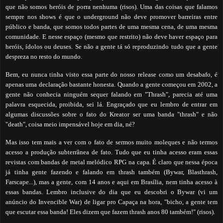
que não somos heróis de porra nenhuma (risos). Uma das coisas que falamos
sempre nos shows é que o underground não deve promover barreiras entre
público e banda, que somos todos partes de uma mesma cena, de uma mesma
comunidade. E nesse espaço (mesmo que restrito) não deve haver espaço para
heróis, ídolos ou deuses. Se não a gente tá só reproduzindo tudo que a gente
despreza no resto do mundo.
Bem, eu nunca tinha visto essa parte do nosso release como um desabafo, é
apenas uma declaração bastante honesta. Quando a gente começou em 2002, a
gente não conhecia ninguém sequer falando em "Thrash", parecia até uma
palavra esquecida, proibida, sei lá. Engraçado que eu lembro de entrar em
algumas discussões sobre o fato do Kreator ser uma banda "thrash" e não
"death", coisa meio impensável hoje em dia, né?
Mas isso tem mais a ver com o fato de sermos muito moleques e não termos
acesso a produção subterrânea de fato. Tudo que eu tinha acesso eram essas
revistas com bandas de metal melódico RPG na capa. É claro que nessa época
já tinha gente fazendo e falando em thrash também (Bywar, Blasthrash,
Farscape...), mas a gente, com 14 anos e aqui em Brasília, nem tinha acesso à
essas bandas. Lembro inclusive do dia que eu descobri o Bywar (vi um
anúncio do Invencible War) de ligar pro Capaça na hora, "bicho, a gente tem
que escutar essa banda! Eles dizem que fazem thrash anos 80 também!" (risos).