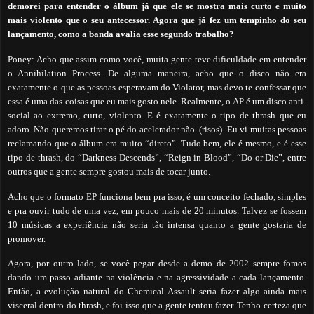
demorei para entender o álbum já que ele se mostra mais curto e muito
mais violento que o seu antecessor. Agora que já fez um tempinho do seu
lançamento, como a banda avalia esse segundo trabalho?
Poney: Acho que assim como você, muita gente teve dificuldade em entender
o Annihilation Process. De alguma maneira, acho que o disco não era
exatamente o que as pessoas esperavam do Violator, mas devo te confessar que
essa é uma das coisas que eu mais gosto nele. Realmente, o AP é um disco anti-
social ao extremo, curto, violento. E é exatamente o tipo de thrash que eu
adoro. Não queremos tirar o pé do acelerador não. (risos). Eu vi muitas pessoas
reclamando que o álbum era muito “direto”. Tudo bem, ele é mesmo, e é esse
tipo de thrash, do “Darkness Descends”, “Reign in Blood”, “Do or Die”, entre
outros que a gente sempre gostou mais de tocar junto.
Acho que o formato EP funciona bem pra isso, é um conceito fechado, simples
e pra ouvir tudo de uma vez, em pouco mais de 20 minutos. Talvez se fossem
10 músicas a experiência não seria tão intensa quanto a gente gostaria de
promover.
Agora, por outro lado, se você pegar desde a demo de 2002 sempre fomos
dando um passo adiante na violência e na agressividade a cada lançamento.
Então, a evolução natural do Chemical Assault seria fazer algo ainda mais
visceral dentro do thrash, e foi isso que a gente tentou fazer. Tenho certeza que