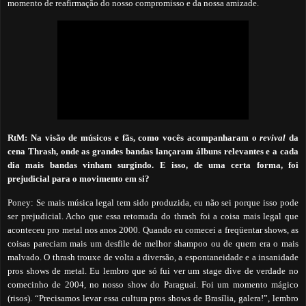
momento de reafirmação do nosso compromisso e da nossa amizade.
RtM: Na visão de músicos e fãs, como vocês acompanharam o
revival
da
cena Thrash,
onde as grandes bandas lançaram álbuns relevantes e a cada
dia mais bandas vinham surgindo. E isso, de uma certa forma, foi
prejudicial para o movimento em si?
Poney: Se mais música legal tem sido produzida, eu não sei porque isso pode
ser prejudicial. Acho que essa retomada do thrash foi a coisa mais legal que
aconteceu pro metal nos anos 2000. Quando eu comecei a freqüentar shows, as
coisas pareciam mais um desfile de melhor shampoo ou de quem era o mais
malvado. O thrash trouxe de volta a diversão, a espontaneidade e a insanidade
pros shows de metal. Eu lembro que só fui ver um stage dive de verdade no
comecinho de 2004, no nosso show do Paraguai. Foi um momento mágico
(risos). “Precisamos levar essa cultura pros shows de Brasília, galera!”, lembro