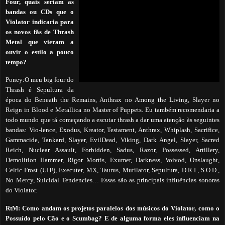
Four, quais seriam as
bandas ou CDs que o
Violator indicaria para
os novos fãs de Thrash
Metal que vieram a
ouvir o estilo a pouco
tempo?
Poney:O meu big four do
Thrash é Sepultura da
época do Beneath the Remains, Anthrax no Among the Living, Slayer no
Reign in Blood e Metallica no Master of Puppets. Eu também recomendaria a
todo mundo que tá começando a escutar thrash a dar uma atenção às seguintes
bandas: Vio-lence, Exodus, Kreator, Testament, Anthrax, Whiplash, Sacrifice,
Gammacide, Tankard, Slayer, EvilDead, Viking, Dark Angel, Slayer, Sacred
Reich, Nuclear Assault, Forbidden, Sadus, Razor, Possessed, Artillery,
Demolition Hammer, Rigor Mortis, Exumer, Darkness, Voivod, Onslaught,
Celtic Frost (UH!), Executer, MX, Taurus, Mutilator, Sepultura, D.R.I., S.O.D.,
No Mercy, Suicidal
Tendencies… Essas são as principais influências sonoras
do Violator.
RtM:
Como andam os projetos paralelos dos músicos do Violator, como o
Possuído pelo Cão e o Scumbag? E de alguma forma eles influenciam na