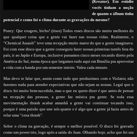
(Kreator). Em estúdio
vocês tinham a noção
de quanto o álbum tinha
potencial e como foi o clima durante as gravações do mesmo?
Poney: Que exagero, bicho! (risos) Todos esses discos são muito melhores do
que qualquer coisa que a gente vai fazer nas nossas vidas. Realmente, o
“Chemical Assault” teve uma recepção muito maior do que a gente imaginava.
Foi com esse disco que a gente conseguiu fazer nossas primeiras turnês fora do
país, ir ao Japão e Europa, inclusive passamos cinco meses tocando direto pela
América do Sul, numa época que largamos tudo aqui em Brasília pra aproveitar
a vida com a banda por um semestre inteiro. Valeu cada minuto.
Mas devo te falar que, assim como tudo que produzimos com o Violator, não
fazemos nada para atender expectativas que não sejam as nossas. Legal que o
disco foi muito bem-sucedido, mas o que eu quero dizer é que antes de pensar
na recepção das pessoas, a gente faz música pra gente. Se toda essa
movimentação thrash acabar amanhã a gente vai continuar tocando isso,
porque é uma paixão que une nós quatro e é algo que a gente já fazia antes de
rolar uma “cena thrash”.
Sobre o clima na gravação, é sempre o melhor possível. O disco foi gravado
como um power trio, logo após a saída do Juan. Olhando hoje, acho que foi um