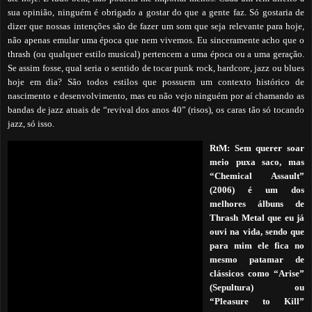
sua opinião, ninguém é obrigado a gostar do que a gente faz. Só gostaria de
dizer que nossas intenções são de fazer um som que seja relevante para hoje,
não apenas emular uma época que nem vivemos. Eu sinceramente acho que o
thrash (ou qualquer estilo musical) pertencem a uma época ou a uma geração.
Se assim fosse, qual seria o sentido de tocar punk rock, hardcore, jazz ou blues
hoje em dia? São todos estilos que possuem um contexto histórico de
nascimento e desenvolvimento, mas eu não vejo ninguém por aí chamando as
bandas de jazz atuais de “revival dos anos 40” (risos), os caras tão só tocando
jazz, só isso.
RtM:
Sem querer soar
meio puxa saco, mas
“Chemical Assault”
(2006) é um dos
melhores álbuns de
T
hrash Metal que eu já
ouvi na vida, sendo que
para mim ele fica no
mesmo patamar de
clássicos como “Arise”
(Sepultura) ou
“Pleasure to Kill”