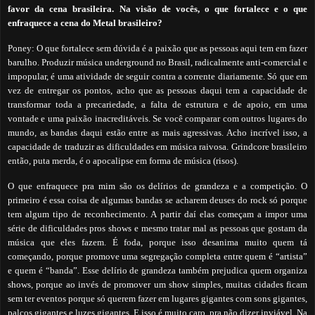
favor da cena brasileira. Na visão de vocês, o que fortalece e o que
enfraquece a cena do Metal brasileiro?
Poney: O que fortalece sem dúvida é a paixão que as pessoas aqui tem em fazer
barulho. Produzir música underground no Brasil, radicalmente anti-comercial e
impopular, é uma atividade de seguir contra a corrente diariamente. Só que em
vez de entregar os pontos, acho que as pessoas daqui tem a capacidade de
transformar toda a precariedade, a falta de estrutura e de apoio, em uma
vontade e uma paixão inacreditáveis. Se você comparar com outros lugares do
mundo, as bandas daqui estão entre as mais agressivas. Acho incrível isso, a
capacidade de traduzir as dificuldades em música raivosa. Grindcore brasileiro
então, puta merda, é o apocalipse em forma de música (risos).
O que enfraquece pra mim são os delírios de grandeza e a competição. O
primeiro é essa coisa de algumas bandas se acharem deuses do rock só porque
tem algum tipo de reconhecimento. A partir daí elas começam a impor uma
série de dificuldades pros shows e mesmo tratar mal as pessoas que gostam da
música que eles fazem. É foda, porque isso desanima muito quem tá
começando, porque promove uma segregação completa entre quem é “artista”
e quem é “banda”. Esse delírio de grandeza também prejudica quem organiza
shows, porque ao invés de promover um show simples, muitas cidades ficam
sem ter eventos porque só querem fazer em lugares gigantes com sons gigantes,
palcos gigantes e luzes gigantes. E isso é muito caro, pra não dizer inviável. Na