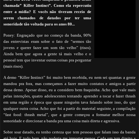
chamada”
Killer Instinct”. Como ela repercutiu
entre a mídia? E vocês não tiveram receio de
serem chamados de datados por ter uma
sonoridade tão voltada para os anos 80...
Poney: Engraçado que no começo da banda, 90%
das entrevistas eram sobre o fato de “sermos tão
jovens e querer fazer um som tão velho” (risos).
Ainda bem que agora a gente tá mais velho e o
pessoal tem que inventar outras coisas pra perguntar
(mais risos).
A demo “Killer Instinct” foi muito bem recebida, eu nem sei quantas a gente
mandou pra fora, mas começamos a fazer muito contatos e amigos a partir
dessa demo. Apesar disso, eu a considero bem fraquinha. Acho que vale mais
pelas intenções, quatro adolescentes tentando aprender a tocar e fazer thrash
em uma região e época que quase ninguém tava falando sobre isso, do que
qualquer outra coisa. Acho que foi a partir do material seguinte, a compilação
“fast food: thrash metal”, que a gente começou a formatar melhor nossa
sonoridade e direcionar a banda pra uma coisa mais direta e agressiva.
Sobre soar datado, eu tenho certeza que tem pessoas que falam isso da banda
até hoje. E tudo bem, não poderia me importar menos. Cada um tem direito a