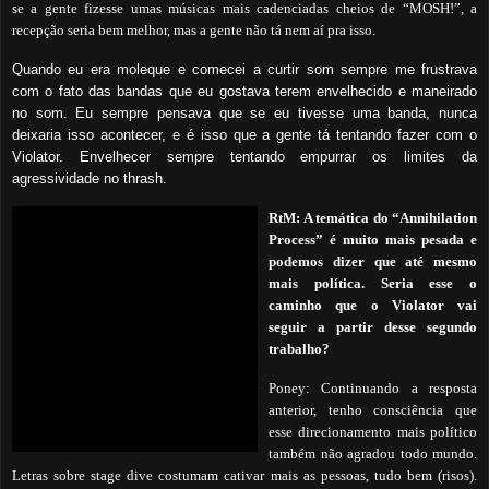
se a gente fizesse umas músicas mais cadenciadas cheios de “MOSH!”, a
recepção seria bem melhor, mas a gente não tá nem aí pra isso.
Quando eu era moleque e comecei a curtir som sempre me frustrava
com o fato das bandas que eu gostava terem envelhecido e maneirado
no som. Eu sempre pensava que se eu tivesse uma banda, nunca
deixaria isso acontecer, e é isso que a gente tá tentando fazer com o
Violator. Envelhecer sempre tentando empurrar os limites da
agressividade no thrash.
RtM: A temática do “Annihilation
Process” é muito mais pesada e
podemos dizer que até mesmo
mais política. Seria esse o
caminho que o Violator vai
seguir a partir desse segundo
trabalho?
Poney: Continuando a resposta
anterior, tenho consciência que
esse direcionamento mais político
também não agradou todo mundo.
Letras sobre stage dive costumam cativar mais as pessoas, tudo bem (risos).