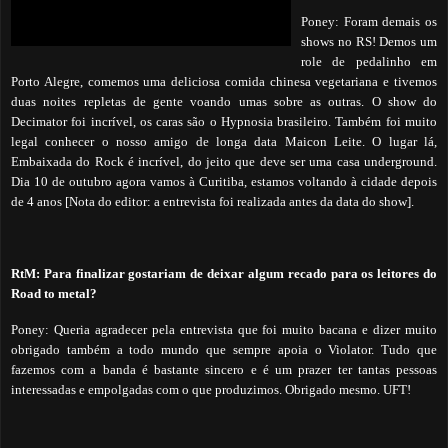
Poney: Foram demais os
shows no RS! Demos um
role de pedalinho em
Porto Alegre, comemos uma deliciosa comida chinesa vegetariana e tivemos
duas noites repletas de gente voando umas sobre as outras. O show do
Decimator foi incrível, os caras são o Hypnosia brasileiro. Também foi muito
legal conhecer o nosso amigo de longa data Maicon Leite. O lugar lá,
Embaixada do Rock é incrível, do jeito que deve ser uma casa underground.
Dia 10 de outubro agora vamos à Curitiba, estamos voltando à cidade depois
de 4 anos [Nota do editor: a entrevista foi realizada antes da data do show].
RtM: Para finalizar gostariam de deixar algum recado para os leitores do
Road to metal?
Poney: Queria agradecer pela entrevista que foi muito bacana e dizer muito
obrigado também a todo mundo que sempre apoia o Violator. Tudo que
fazemos com a banda é bastante sincero e é um prazer ter tantas pessoas
interessadas e empolgadas com o que produzimos. Obrigado mesmo. UFT!