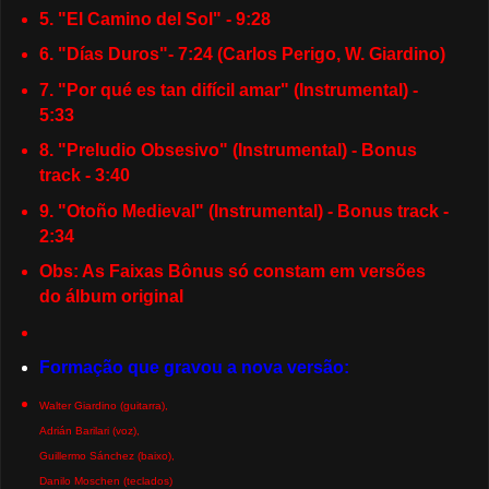
5. "El Camino del Sol" - 9:28
6. "Días Duros"- 7:24 (Carlos Perigo, W. Giardino)
7. "Por qué es tan difícil amar" (Instrumental) -
5:33
8. "Preludio Obsesivo" (Instrumental) - Bonus
track - 3:40
9. "Otoño Medieval" (Instrumental) - Bonus track -
2:34
Obs: As Faixas Bônus só constam em versões
do álbum original
Formação que gravou a nova versão:
Walter Giardino (guitarra),
Adrián Barilari (voz),
Guillermo Sánchez (baixo),
Danilo Moschen (teclados)