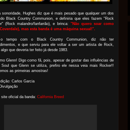
a sonoridade, Hughes diz que é mais pesado que qualquer um dos
 do Black Country Communion, e definiria que eles fazem "Rock
r" (Rock malandro/fanfarrão), e brinca:
"Não quero soar como
(Coverdale), mas esta banda é uma máquina sexual!".
 o tempo com o Black Country Communion, diz não ter
dimentos, e que serviu para ele voltar a ser um artista de Rock,
 algo que deveria ter feito já desde 1983.
mo Glenn! Digo como fã, pois, apesar de gostar das influências de
Soul que Glenn se utiliza, prefiro ele nessa veia mais Rocker!!
emos as primeiras amostras!
dição: Carlos Garcia
Divulgação
o site oficial da banda:
California Breed