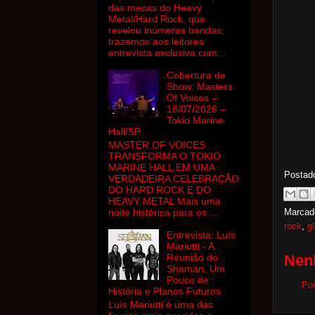
das mecas do Heavy
Metal/Hard Rock, que
revelou inúmeras bandas,
trazemos aos leitores
entrevista exclusiva com...
Cobertura de
Show: Masters
Of Voices –
18/07/2026 –
Tokio Marine
Hall/SP
MASTER OF VOICES
TRANSFORMA O TOKIO
MARINE HALL EM UMA
Postad
VERDADEIRA CELEBRAÇÃO
DO HARD ROCK E DO
HEAVY METAL Mais uma
Marcad
noite histórica para os ...
rock
,
g
Entrevista: Luís
Mariutti - A
Nen
Reunião do
Shaman, Um
Pouco de
Po
História e Planos Futuros
Luís Mariutti é uma das