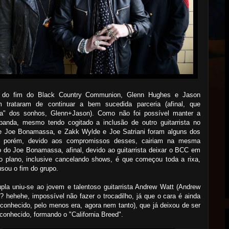
 do fim do Black Country Communion, Glenn Hughes e Jason
 trataram de continuar a bem sucedida parceria (afinal, que
ha" dos sonhos, Glenn+Jason). Como não foi possível manter a
 banda, mesmo tendo cogitado a inclusão de outro guitarrista no
de Joe Bonamassa, e Zakk Wylde e Joe Satriani foram alguns dos
 porém, devido aos compromissos desses, cairiam na mesma
 do Joe Bonamassa, afinal, devido ao guitarrista deixar o BCC em
o plano, inclusive cancelando shows, é que começou toda a rixa,
sou o fim do grupo.
pla uniu-se ao jovem e talentoso guitarrista Andrew Watt (Andrew
 hehehe, impossível não fazer o trocadilho, já que o cara é ainda
onhecido, pelo menos era, agora nem tanto), que já deixou de ser
onhecido, formando o "California Breed".