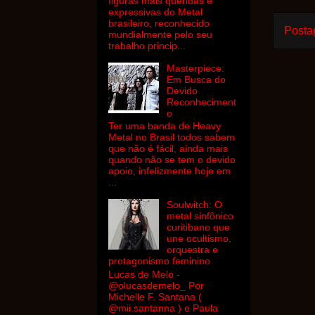
figuras mais queridas e
expressivas do Metal
brasileiro, reconhecido
Posta
mundialmente pelo seu
trabalho princip...
Masterpiece:
Em Busca do
Devido
Reconheciment
o
Ter uma banda de Heavy
Metal no Brasil todos sabem
que não é fácil, ainda mais
quando não se tem o devido
apoio, infelizmente hoje em
...
Soulwitch: O
metal sinfônico
curitibano que
une ocultismo,
orquestra e
protagonismo feminino
Lucas de Melo -
@olucasdemelo_ Por
Michelle F. Santana (
@mii.santanna ) e Paula