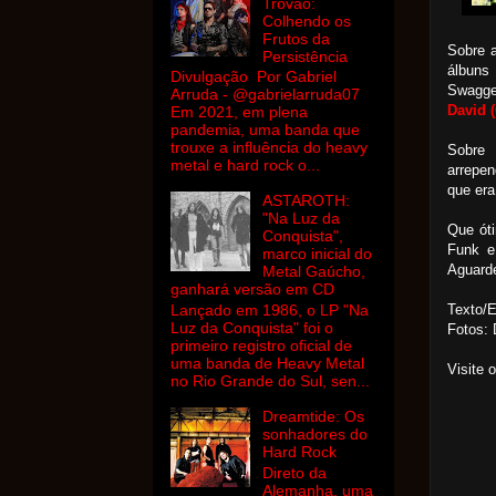
Trovão:
Colhendo os
Frutos da
Sobre 
Persistência
álbuns
Divulgação Por Gabriel
Swagge
Arruda - @gabrielarruda07
David 
Em 2021, em plena
pandemia, uma banda que
trouxe a influência do heavy
Sobre
metal e hard rock o...
arrepen
que era
ASTAROTH:
"Na Luz da
Que óti
Conquista",
Funk e 
marco inicial do
Aguard
Metal Gaúcho,
ganhará versão em CD
Texto/E
Lançado em 1986, o LP "Na
Luz da Conquista" foi o
Fotos: 
primeiro registro oficial de
uma banda de Heavy Metal
Visite 
no Rio Grande do Sul, sen...
Dreamtide: Os
sonhadores do
Hard Rock
Direto da
Alemanha, uma