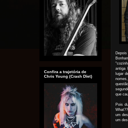
Depois
Bonham
"cozin
antiga
Confira a trajetória de
lugar 
Chris Young (Crash Dïet)
nomes,
questão
segund
que cau
Pois du
What???
um desc
um desc