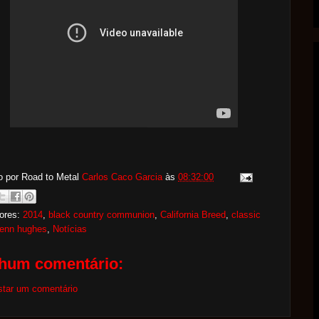
o por Road to Metal
Carlos Caco Garcia
às
08:32:00
ores:
2014
,
black country communion
,
California Breed
,
classic
lenn hughes
,
Notícias
hum comentário:
star um comentário