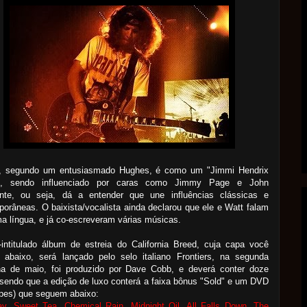
, segundo um entusiasmado Hughes, é como um "Jimmi Hendrix
", sendo influenciado por caras como Jimmy Page e John
ante, ou seja, dá a entender que une influências clássicas e
orâneas. O baixista/vocalista ainda declarou que ele e Watt falam
 língua, e já co-escreveram várias músicas.
intitulado álbum de estreia do California Breed, cuja capa você
e abaixo, será lançado pelo selo italiano Frontiers, na segunda
na de maio, foi produzido por Dave Cobb, e deverá conter doze
(sendo que a edição de luxo conterá a faixa bônus "Sold" e um DVD
pes) que seguem abaixo:
y, Sweet Tea, Chemical Rain, Midnight Oil, All Falls Down, The