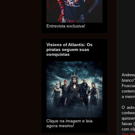
Entrevista exclusiva!
Visions of Atlantis: Os
piratas seguem suas
conquistas
Andrew
branco
Frusci
contemp
a mesma
O auto-
confer
quinze
Clique na imagem e leia
faixas 
agora mesmo!
com cli
The Wa