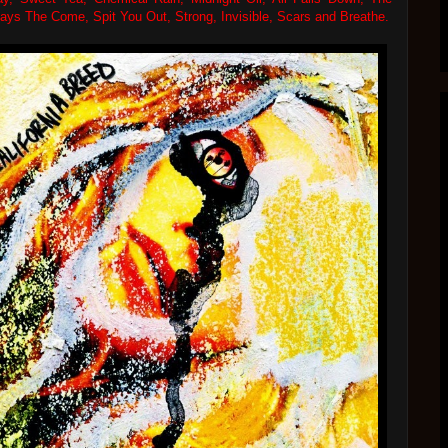
ays The Come, Spit You Out, Strong, Invisible, Scars and Breathe.