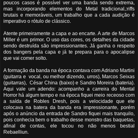
poucos casos é possível ver uma banda sendo extrema,
mas incorporando elementos do Metal tradicional,:riffs
brutais e memoráveis, um trabalho que a cada audição é
imperativo o rótulo de clássico.
Atente primeiramente a capa e ao encarte. A arte de Marcos
Miller é um primor. O uso das cores, os detalhes da cidade
sendo destruída são impressionantes. Já ganha o respeito
dos bangers pela capa e já te prepara para o apocalipse
que vai comer solto.
A formação da banda na época contava com Adriano Martini
(guitarra e vocal, ou melhor dizendo, urros), Marcos Seixas
(guitarras), César China (baixo) e Sandro Moreira (bateria).
Aqui vale um adendo: acompanho a carreira do Mental
Horror há algum tempo e na época fiquei meio receoso com
a saída de Robles Dresh, pois a velocidade que ele
colocava na batera da banda era impressionante, porém
após o anúncio da entrada de Sandro fiquei mais tranquilo,
pois conhecia bem o trabalho desse monstro das baquetas,
afinal de contas, ele tocou no não menos bestial
Rebaelliun.