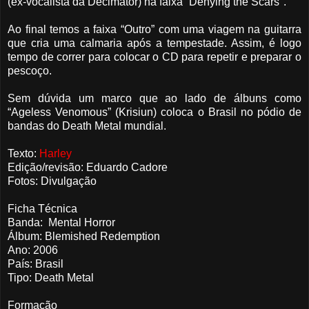
(ex-vocalista da Decimator) na faixa “Denying the Scars".
Ao final temos a faixa “Outro” com uma viagem na guitarra
que cria uma calmaria após a tempestade. Assim, é logo
tempo de correr para colocar o CD para repetir e preparar o
pescoço.
Sem dúvida um marco que ao lado de álbuns como
“Ageless Venomous” (Krisiun) coloca o Brasil no pódio de
bandas do Death Metal mundial.
Texto:
Harley
Edição/revisão: Eduardo Cadore
Fotos: Divulgação
Ficha Técnica
Banda: Mental Horror
Álbum: Blemished Redemption
Ano: 2006
País: Brasil
Tipo: Death Metal
Formação