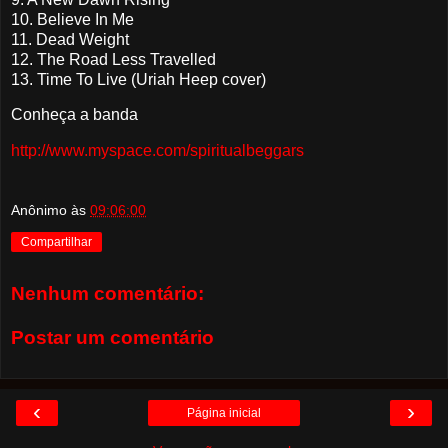
10. Believe In Me
11. Dead Weight
12. The Road Less Travelled
13.
Time To Live (Uriah Heep cover)
Conheça a banda
http://www.myspace.com/spiritualbeggars
Anônimo
às
09:06:00
Compartilhar
Nenhum comentário:
Postar um comentário
‹
›
Página inicial