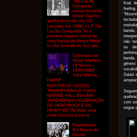
"Na Luz da
final 
Conquista",
feeling
marco inicial do
“Mourn
Metal Gaúcho,
teclad
ganhará versão em CD
melodi
Lançado em 1986, o LP "Na
band
Luz da Conquista" foi o
primeiro registro oficial de
interp
uma banda de Heavy Metal
não te
no Rio Grande do Sul, sen...
ou de
perfei
Cobertura de
banda,
Show: Masters
gêne
Of Voices –
vocali
18/07/2026 –
Salad 
Tokio Marine
Hall/SP
arrepiar
MASTER OF VOICES
TRANSFORMA O TOKIO
Seguem
MARINE HALL EM UMA
quebrad
VERDADEIRA CELEBRAÇÃO
com so
DO HARD ROCK E DO
segue a
HEAVY METAL Mais uma
noite histórica para os ...
Masterpiece:
Em Busca do
Devido