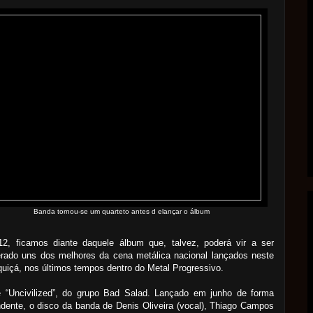
Banda tornou-se um quarteto antes d elançar o álbum
2, ficamos diante daquele álbum que, talvez, poderá vir a ser
erado uns dos melhores da cena metálica nacional lançados neste
quiçá, nos últimos tempos dentro do Metal Progressivo.
e “Uncivilized”, do grupo Bad Salad. Lançado em junho de forma
dente, o disco da banda de Denis Oliveira (vocal), Thiago Campos