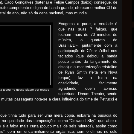
ra), Caco Gonçalves (bateria) e Felipe Campos (baixo) consegue, de
uito competente e digna de banda grande, oferecer o melhor CD de
tal do ano, não só da cena nacional, mas mundial.
Exageros a parte, a verdade é
que nas suas 7 faixas, que
fecham mais de 70 minutos de
música, o quarteto de
Brasília/DF, juntamente com a
participação de César Zolhof nos
teclados (que deixou a banda
pouco antes do lançamento do
disco) e a masterização cristalina
de Ryan Smith (feita em Nova
Iorque), faz a festa na
criatividade, facilmente
agradando quem aprecia,
a tocou no nosso player por meses
sobretudo, Dream Theater, sendo
muitas passagens nota-se a clara influência do time de Petrucci e
que tinha tudo para ser uma mera cópia, esbarra na ousadia do
e na qualidade das composições como “Crowded Sky”, que abre o
e é a faixa mais curta (pouco mais de seis minutos), assim como
is”, com um encaminhamento orgásmico, com o clímax no solo