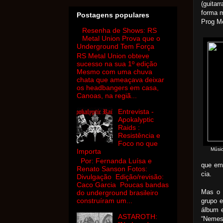
(guitar
forma m
Postagens populares
Prog Me
Resenha de Shows: RS
Metal Union Prova que o
Underground Tem Força
RS Metal Union obteve
sucesso na sua 1º edição
Mesmo com uma chuva
chata que ameaçava deixar
os headbangers em casa,
Canoas, na regiã...
Entrevista -
Apokalyptic
Raids :
Resistência e
Foco no que
Músic
Importa
Por: Fernanda Luísa e
que em 
Renato Sanson Fotos:
cia.
Divulgação Edição/revisão:
Caco Garcia Poucas bandas
Mas o 
do underground brasileiro
construíram um...
grupo 
álbum 
ASTAROTH:
“Nemes