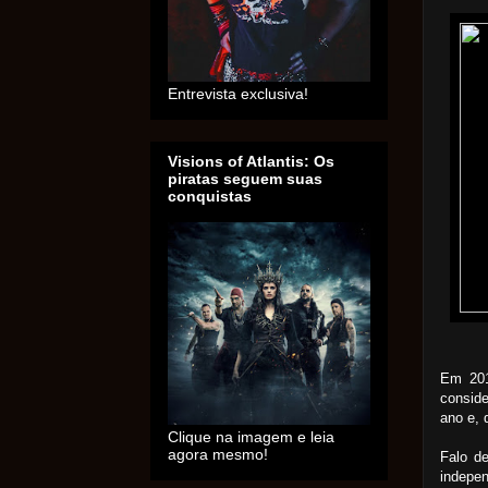
Entrevista exclusiva!
Visions of Atlantis: Os
piratas seguem suas
conquistas
Em 201
consid
ano e, 
Clique na imagem e leia
agora mesmo!
Falo d
indepen