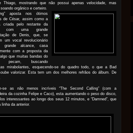
de Thiago, mostrando que não possui apenas velocidade, mas
, soando orgânico e certeiro.
ing” aposta nos ótimos
os de César, assim como a
a criada pelo restante da
a, com uma grande
retação de Denis, que, se
m um vocal revolucionário
 grande alcance, casa
tamente com a proposta da
 algo que muitas bandas do
ro pecam, buscando
stas mirabolantes, esquecendo-se do quadro todo, o que a Bad
soube valorizar. Esta tem um dos melhores refrãos do álbum. De
.
-se as não menos incríveis “The Second Calling” (com a
eira da cozinha Felipe e Caco), esta aumentando o peso do disco,
los interessantes ao longo dos seus 12 minutos, e “Damned”, que
 linha da anterior.