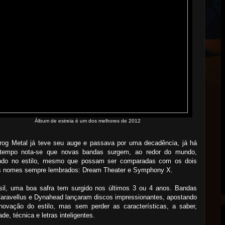
Álbum de estreia é um dos melhores de 2012
rog Metal já teve seu auge e passava por uma decadência, já há
tempo nota-se que novas bandas surgem, ao redor do mundo,
ndo no estilo, mesmo que possam ser comparadas com os dois
s nomes sempre lembrados: Dream Theater e Symphony X.
sil, uma boa safra tem surgido nos últimos 3 ou 4 anos. Bandas
aravellus e Dynahead lançaram discos impressionantes, apostando
novação do estilo, mas sem perder as características, a saber,
ade, técnica e letras inteligentes.