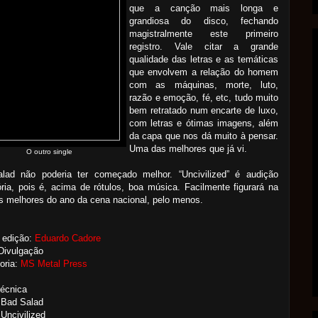
que a canção mais longa e
grandiosa do disco, fechando
magistralmente este primeiro
registro. Vale citar a grande
qualidade das letras e as temáticas
que envolvem a relação do homem
com as máquinas, morte, luto,
razão e emoção, fé, etc, tudo muito
bem retratado num encarte de luxo,
com letras e ótimas imagens, além
da capa que nos dá muito à pensar.
Uma das melhores que já vi.
O outro single
lad não poderia ter começado melhor. “Uncivilized” é audição
ória, pois é, acima de rótulos, boa música. Facilmente figurará na
os melhores do ano da cena nacional, pelo menos.
 edição:
Eduardo Cadore
Divulgação
oria:
MS Metal Press
Técnica
 Bad Salad
Uncivilized