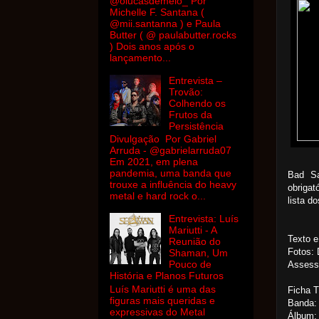
@olucasdemelo_ Por
Michelle F. Santana (
@mii.santanna ) e Paula
Butter ( @ paulabutter.rocks
) Dois anos após o
lançamento...
Entrevista –
Trovão:
Colhendo os
Frutos da
Persistência
Divulgação Por Gabriel
Arruda - @gabrielarruda07
Em 2021, em plena
pandemia, uma banda que
Bad Sa
trouxe a influência do heavy
obrigat
metal e hard rock o...
lista d
Entrevista: Luís
Mariutti - A
Texto e
Reunião do
Fotos: 
Shaman, Um
Pouco de
Assess
História e Planos Futuros
Luís Mariutti é uma das
Ficha 
figuras mais queridas e
Banda:
expressivas do Metal
Álbum: 