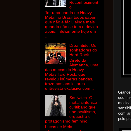
Reconheciment
o
Ter uma banda de Heavy
Metal no Brasil todos sabem
que não é fácil, ainda mais
quando não se tem o devido
apoio, infelizmente hoje em
...
Dreamtide: Os
sonhadores do
Hard Rock
Direto da
Alemanha, uma
das mecas do Heavy
Metal/Hard Rock, que
revelou inúmeras bandas,
trazemos aos leitores
entrevista exclusiva com...
Grande
Soulwitch: O
que in
metal sinfônico
medida
curitibano que
sensibi
une ocultismo,
com arr
orquestra e
pelo pr
protagonismo feminino
Lucas de Melo -