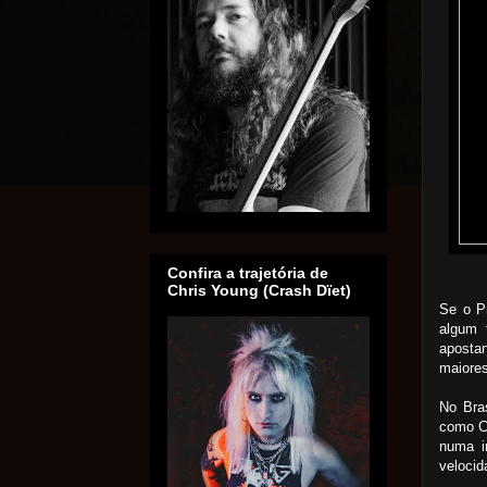
Confira a trajetória de
Chris Young (Crash Dïet)
Se o P
algum 
aposta
maiore
No Bra
como C
numa i
velocid